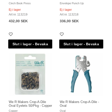
Cinch Book Press
Envelope Punch Up
Ej i lager
Ej i lager
Art nr. 113219
Art nr. 113218
432,00 SEK
336,00 SEK
We R Makers Crop-A-Dile
We R Makers Crop-A-Dile -
Oval Eyelets 50/Pkg - Copper
Oval
Copper
Oval