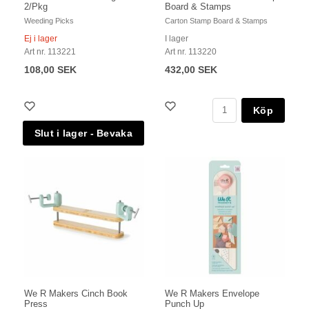
2/Pkg
Board & Stamps
Weeding Picks
Carton Stamp Board & Stamps
Ej i lager
I lager
Art nr. 113221
Art nr. 113220
108,00 SEK
432,00 SEK
Köp
We R Makers Cinch Book
We R Makers Envelope
Press
Punch Up