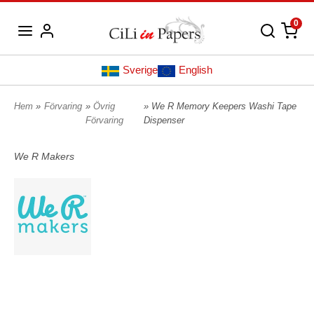
0
Sverige
English
Hem
»
Förvaring
»
Övrig
» We R Memory Keepers Washi Tape
Förvaring
Dispenser
We R Makers