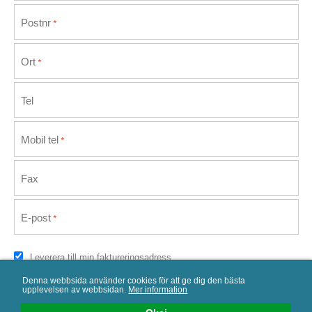
Postnr
*
Ort
*
Tel
Mobil tel
*
Fax
E-post
*
Leverera till min faktureringsadress
Denna webbsida använder cookies för att ge dig den bästa
upplevelsen av webbsidan.
Mer information
Välj frakt- och betalsätt