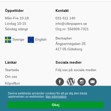
Öppettider
Kontakt
Mån-Fre 10-18
031-511 140
Lördag 10-15
info@ciliinpapers.se
Söndag stängt
Org.nr: 556909-7321
Backaplan
Sverige
English
Ångpannegatan 2E
417 05 Göteborg
Länkar
Sociala medier
Startsida
Följ oss på sociala medier.
Om oss
Köpvillkor
Bloggen
Denna webbsida använder cookies för att ge dig den bästa
Kurser
upplevelsen av webbsidan.
Mer information
Önskelistan
Okej