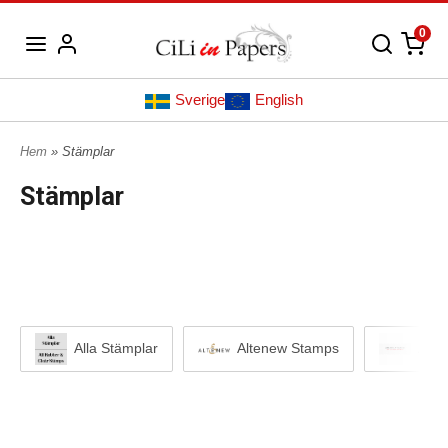
0
Sverige
English
Hem
» Stämplar
Stämplar
Altenew Stamps
Alla Stämplar
Amer