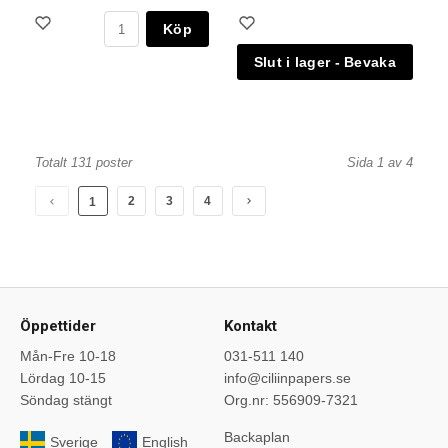
Köp
Totalt 131 poster
Sida 1 av 4
2
3
4
1
Öppettider
Kontakt
Mån-Fre 10-18
031-511 140
Lördag 10-15
info@ciliinpapers.se
Söndag stängt
Org.nr: 556909-7321
Backaplan
Sverige
English