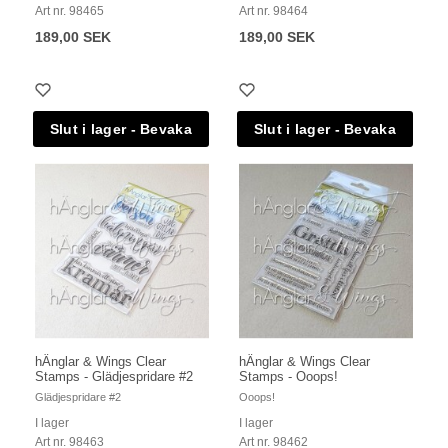
Art nr. 98465
Art nr. 98464
189,00 SEK
189,00 SEK
hÄnglar & Wings Clear
hÄnglar & Wings Clear
Stamps - Glädjespridare #2
Stamps - Ooops!
Glädjespridare #2
Ooops!
I lager
I lager
Art nr. 98463
Art nr. 98462