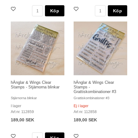
Köp
Köp
hÄnglar & Wings Clear
hÄnglar & Wings Clear
Stamps - Stjärnorna blinkar
Stamps -
Grattiskombinationer #3
Stjärnorna blinkar
Grattiskombinationer #3
I lager
Ej i lager
Art nr. 112859
Art nr. 112858
189,00 SEK
189,00 SEK