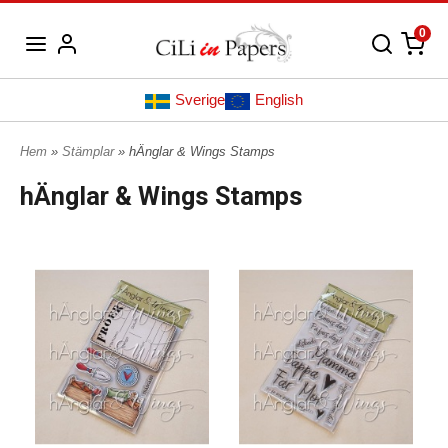
0
Sverige
English
Hem
»
Stämplar
» hÄnglar & Wings Stamps
hÄnglar & Wings Stamps