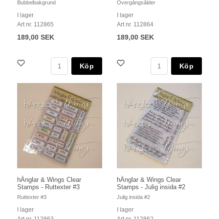
Bubbelbakgrund
Övergångsålder
I lager
I lager
Art nr. 112865
Art nr. 112864
189,00 SEK
189,00 SEK
Köp
Köp
hÄnglar & Wings Clear
hÄnglar & Wings Clear
Stamps - Ruttexter #3
Stamps - Julig insida #2
Ruttexter #3
Julig insida #2
I lager
I lager