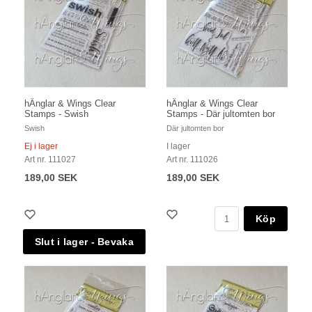
hÄnglar & Wings Clear
hÄnglar & Wings Clear
Stamps - Swish
Stamps - Där jultomten bor
Swish
Där jultomten bor
Ej i lager
I lager
Art nr. 111027
Art nr. 111026
189,00 SEK
189,00 SEK
Köp