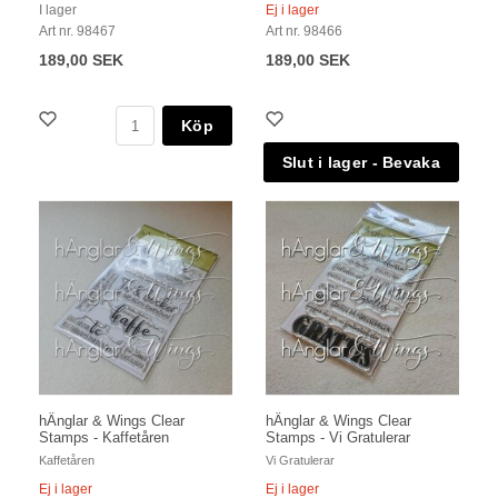
I lager
Ej i lager
Art nr. 98467
Art nr. 98466
189,00 SEK
189,00 SEK
Köp
hÄnglar & Wings Clear
hÄnglar & Wings Clear
Stamps - Kaffetåren
Stamps - Vi Gratulerar
Kaffetåren
Vi Gratulerar
Ej i lager
Ej i lager