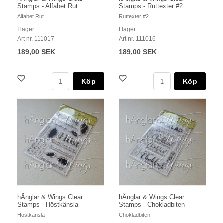
Stamps - Alfabet Rut
Stamps - Ruttexter #2
Alfabet Rut
Ruttexter #2
I lager
I lager
Art nr. 111017
Art nr. 111016
189,00 SEK
189,00 SEK
Köp
Köp
hÄnglar & Wings Clear
hÄnglar & Wings Clear
Stamps - Höstkänsla
Stamps - Chokladbiten
Höstkänsla
Chokladbiten