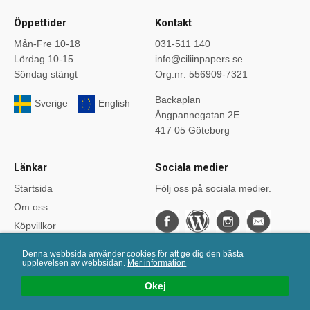
Öppettider
Kontakt
Mån-Fre 10-18
031-511 140
Lördag 10-15
info@ciliinpapers.se
Söndag stängt
Org.nr: 556909-7321
Backaplan
Sverige
English
Ångpannegatan 2E
417 05 Göteborg
Länkar
Sociala medier
Startsida
Följ oss på sociala medier.
Om oss
Köpvillkor
Bloggen
Denna webbsida använder cookies för att ge dig den bästa
Kurser
upplevelsen av webbsidan.
Mer information
Önskelistan
Okej