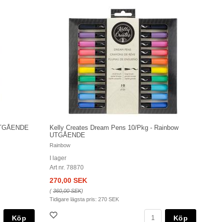
 UTGÅENDE
Kelly Creates Dream Pens 10/Pkg - Rainbow
UTGÅENDE
Rainbow
I lager
Art nr. 78870
270,00 SEK
(
360,00 SEK
)
Tidigare lägsta pris:
270 SEK
Köp
Köp