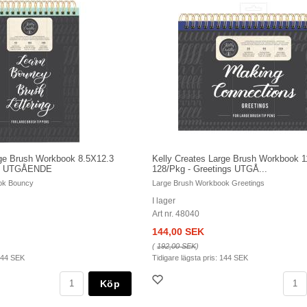
rge Brush Workbook 8.5X12.3
Kelly Creates Large Brush Workbook 
cy UTGÅENDE
128/Pkg - Greetings UTGÅ...
ok Bouncy
Large Brush Workbook Greetings
I lager
Art nr. 48040
144,00 SEK
(
192,00 SEK
)
44 SEK
Tidigare lägsta pris:
144 SEK
Köp