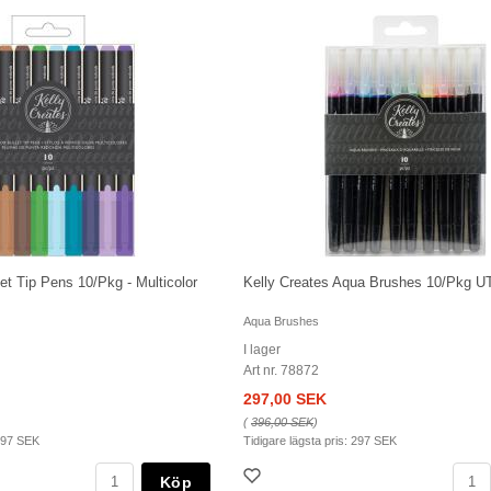
let Tip Pens 10/Pkg - Multicolor
Kelly Creates Aqua Brushes 10/Pkg
Aqua Brushes
I lager
Art nr. 78872
297,00 SEK
(
396,00 SEK
)
97 SEK
Tidigare lägsta pris:
297 SEK
Köp