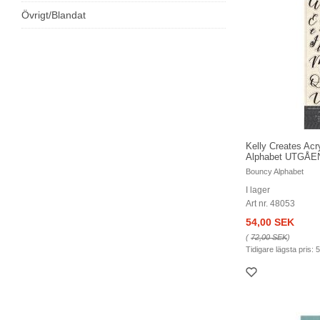
Övrigt/Blandat
Kelly Creates Acr
Alphabet UTGÅ
Bouncy Alphabet
I lager
Art nr. 48053
54,00 SEK
(
72,00 SEK
)
Tidigare lägsta pris:
5