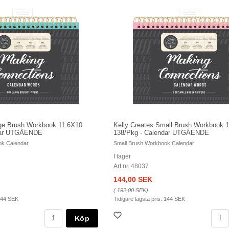
rge Brush Workbook 11.6X10
Kelly Creates Small Brush Workbook 
dar UTGÅENDE
138/Pkg - Calendar UTGÅENDE
ok Calendar
Small Brush Workbook Calendar
I lager
Art nr. 48037
144,00 SEK
(
192,00 SEK
)
44 SEK
Tidigare lägsta pris:
144 SEK
Köp