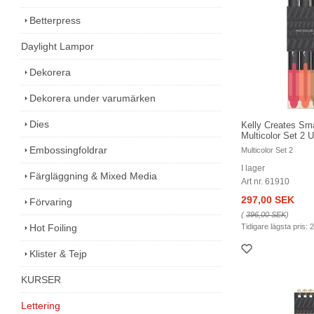
Betterpress
Daylight Lampor
Dekorera
Dekorera under varumärken
Dies
Kelly Creates Sm
Multicolor Set 
Embossingfoldrar
Multicolor Set 2
I lager
Färgläggning & Mixed Media
Art nr. 61910
297,00 SEK
Förvaring
(
396,00 SEK
)
Hot Foiling
Tidigare lägsta pris:
2
Klister & Tejp
KURSER
Lettering