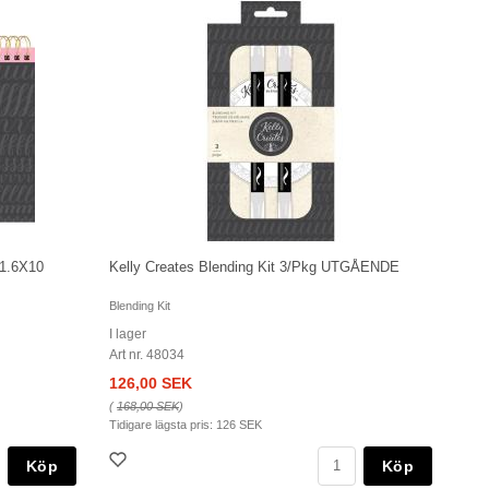
11.6X10
Kelly Creates Blending Kit 3/Pkg UTGÅENDE
Blending Kit
I lager
Art nr. 48034
126,00 SEK
(
168,00 SEK
)
Tidigare lägsta pris:
126 SEK
Köp
Köp