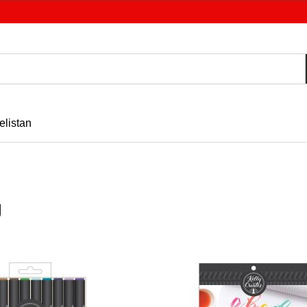
elistan
g