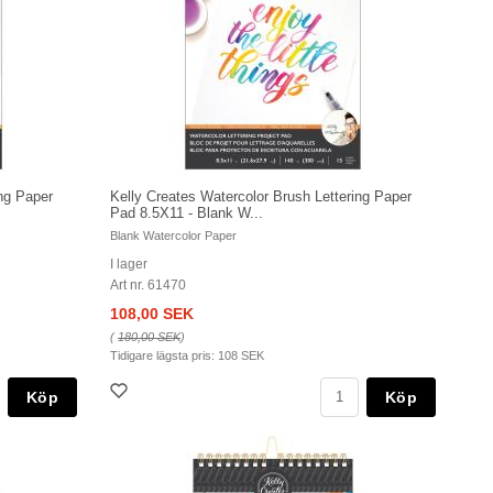
ing Paper
Kelly Creates Watercolor Brush Lettering Paper
Pad 8.5X11 - Blank W...
Blank Watercolor Paper
I lager
Art nr. 61470
108,00 SEK
(
180,00 SEK
)
Tidigare lägsta pris:
108 SEK
Köp
Köp