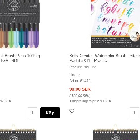
all Brush Pens 10/Pkg -
Kelly Creates Watercolor Brush Letter
2 UTGÅENDE
Pad 8.5X11 - Practic...
Practice Pad Grid
I lager
Art nr. 61471
90,00 SEK
(
120,00 SEK
)
97 SEK
Tidigare lägsta pris:
90 SEK
Köp