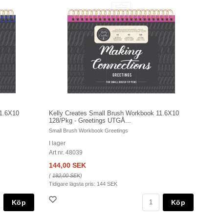
11.6X10
Kelly Creates Small Brush Workbook 11.6X10
128/Pkg - Greetings UTGÅ...
Small Brush Workbook Greetings
I lager
Art nr. 48039
144,00 SEK
(
192,00 SEK
)
Tidigare lägsta pris:
144 SEK
Köp
Köp