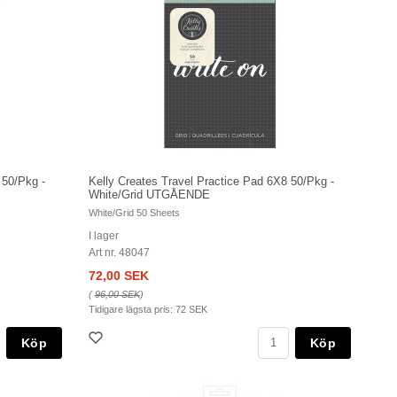
 50/Pkg -
Kelly Creates Travel Practice Pad 6X8 50/Pkg -
White/Grid UTGÅENDE
White/Grid 50 Sheets
I lager
Art nr. 48047
72,00 SEK
(
96,00 SEK
)
Tidigare lägsta pris:
72 SEK
Köp
Köp