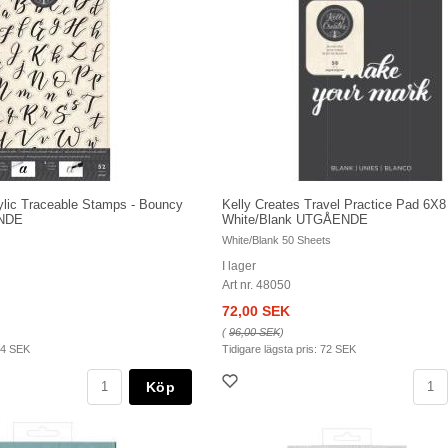
ylic Traceable Stamps - Bouncy
Kelly Creates Travel Practice Pad 6X8
ENDE
White/Blank UTGÅENDE
White/Blank 50 Sheets
I lager
Art nr. 48050
72,00 SEK
(
96,00 SEK
)
4 SEK
Tidigare lägsta pris:
72 SEK
Köp