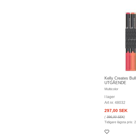
Kelly Creates Bul
UTGÅENDE
Multicolor
I lager
Art nr. 48032
297,00 SEK
(
396,00 SEK
)
Tidigare lägsta pris:
2