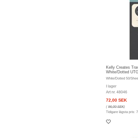
Kelly Creates Tra
White/Dotted U
White/Dotted 50/Shee
I lager
Art nr. 48046
72,00 SEK
(
96,00 SEK
)
Tidigare lägsta pris:
7