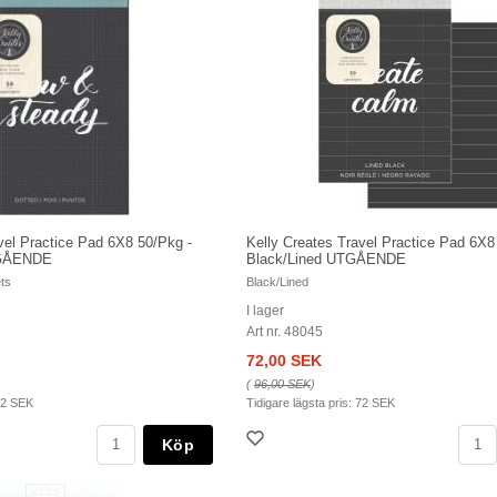
vel Practice Pad 6X8 50/Pkg -
Kelly Creates Travel Practice Pad 6X8
TGÅENDE
Black/Lined UTGÅENDE
ts
Black/Lined
I lager
Art nr. 48045
72,00 SEK
(
96,00 SEK
)
2 SEK
Tidigare lägsta pris:
72 SEK
Köp