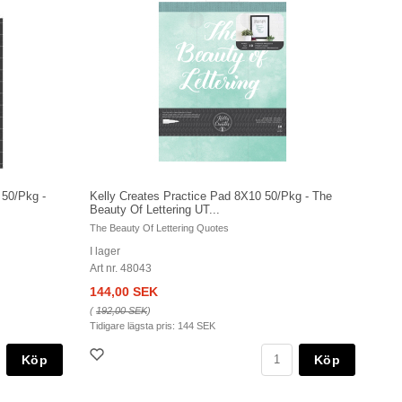
 50/Pkg -
Kelly Creates Practice Pad 8X10 50/Pkg - The
Beauty Of Lettering UT...
The Beauty Of Lettering Quotes
I lager
Art nr. 48043
144,00 SEK
(
192,00 SEK
)
Tidigare lägsta pris:
144 SEK
Köp
Köp