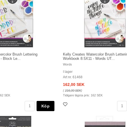
ercolor Brush Lettering
Kelly Creates Watercolor Brush Letteri
 Block Le...
Workbook 8.5X11 - Words UT...
Words
I lager
Art nr. 61468
162,00 SEK
(
216,00 SEK
)
62 SEK
Tidigare lägsta pris:
162 SEK
Köp