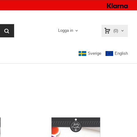
Logga in
(0)
Sverige
English