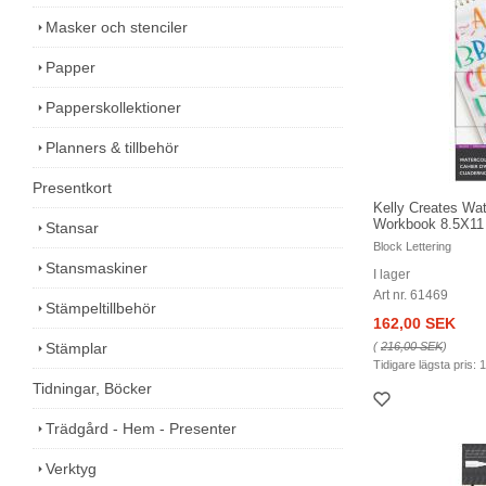
Masker och stenciler
Papper
Papperskollektioner
Planners & tillbehör
Presentkort
Kelly Creates Wat
Workbook 8.5X11 -
Stansar
Block Lettering
Stansmaskiner
I lager
Art nr. 61469
Stämpeltillbehör
162,00 SEK
Stämplar
(
216,00 SEK
)
Tidigare lägsta pris:
1
Tidningar, Böcker
Trädgård - Hem - Presenter
Verktyg