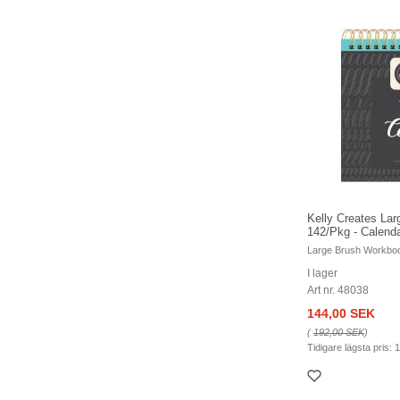
Kelly Creates La
142/Pkg - Calen
Large Brush Workbo
I lager
Art nr. 48038
144,00 SEK
(
192,00 SEK
)
Tidigare lägsta pris:
1