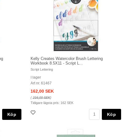
ng
Kelly Creates Watercolor Brush Lettering
Workbook 8.5X11 - Script L...
Script Lettering
I lager
Art nr. 61467
162,00 SEK
(
216,00 SEK
)
Tidigare lägsta pris:
162 SEK
Köp
Köp