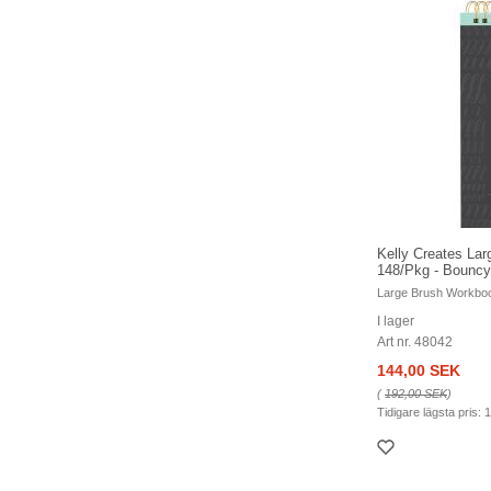
Kelly Creates La
148/Pkg - Boun
Large Brush Workbo
I lager
Art nr. 48042
144,00 SEK
(
192,00 SEK
)
Tidigare lägsta pris:
1