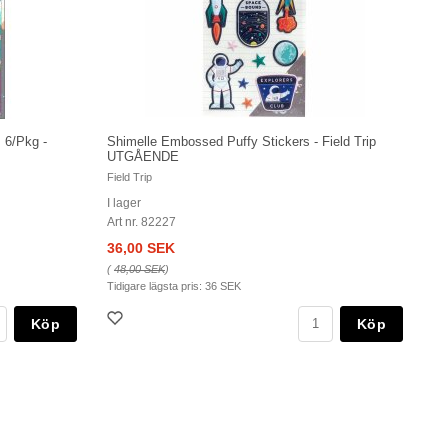
s 6/Pkg -
Shimelle Embossed Puffy Stickers - Field Trip
UTGÅENDE
Field Trip
I lager
Art nr. 82227
36,00 SEK
(
48,00 SEK
)
Tidigare lägsta pris:
36 SEK
Köp
Köp