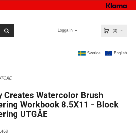
Logga in
(0)
Sverige
English
g UTGÅE
y Creates Watercolor Brush
ering Workbook 8.5X11 - Block
tering UTGÅE
1469