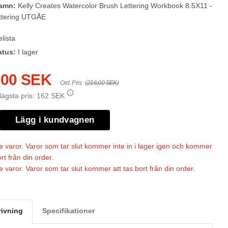
namn:
Kelly Creates Watercolor Brush Lettering Workbook 8.5X11 -
ttering UTGÅE
lista
atus:
I lager
,00 SEK
Ord. Pris
(216,00 SEK)
lägsta pris:
162 SEK
Lägg i kundvagnen
 varor. Varor som tar slut kommer inte in i lager igen och kommer
ort från din order.
 varor. Varor som tar slut kommer att tas bort från din order.
rivning
Specifikationer