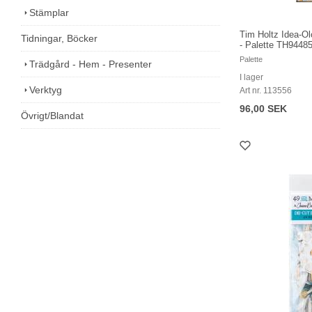
Stämplar
Tim Holtz Idea-O
Tidningar, Böcker
- Palette TH9448
Palette
Trädgård - Hem - Presenter
I lager
Verktyg
Art nr. 113556
96,00 SEK
Övrigt/Blandat