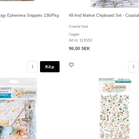
logy Ephemera Snippets 136/Pkg
49 And Market Chipboard Set - Coastal
5
Coastal Soul
I lager
Art nr. 113550
96,00 SEK
Köp