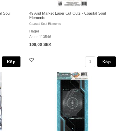
l Soul
49 And Market Laser Cut Outs - Coastal Soul
Elements
Coastal Soul Elements
I lager
Art nr. 113546
108,00 SEK
Köp
Köp