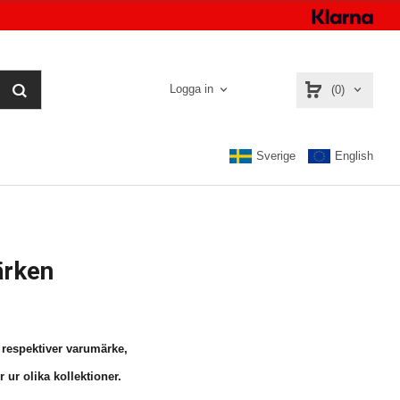
Logga in
(0)
Sverige
English
ärken
r respektiver varumärke,
r ur olika kollektioner.