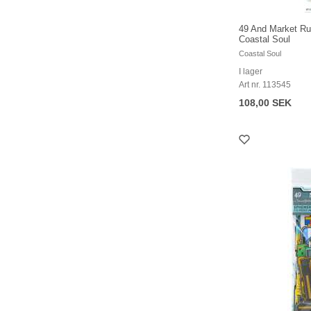
49 And Market Ru
Coastal Soul
Coastal Soul
I lager
Art nr. 113545
108,00 SEK