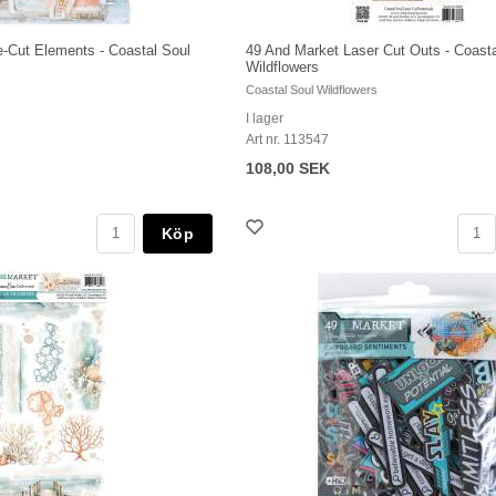
e-Cut Elements - Coastal Soul
49 And Market Laser Cut Outs - Coasta
Wildflowers
Coastal Soul Wildflowers
I lager
Art nr. 113547
108,00 SEK
Köp