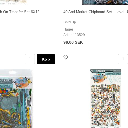
b-On Transfer Set 6X12 -
49 And Market Chipboard Set - Level 
Level Up
I lager
Art nr. 113529
96,00 SEK
Köp