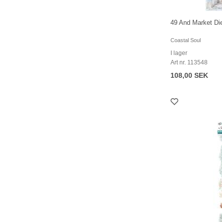
49 And Market Di
Coastal Soul
I lager
Art nr. 113548
108,00 SEK