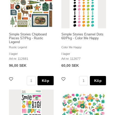
Simple Stories Chipboard
Simple Stories Enamel Dots
Pieces 57/Pkg - Rustic
60/Pkg - Color Me Happy
Legend
Rustic Legend
Color Me Happy
I lager
I lager
Art nr. 112681
Art nr. 112677
96,00 SEK
60,00 SEK
Köp
Köp