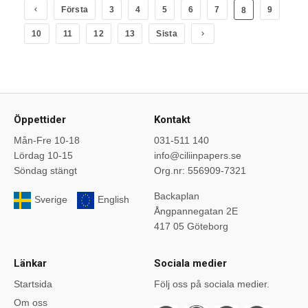
Första
3
4
5
6
7
9
8
10
11
12
13
Sista
Öppettider
Kontakt
Mån-Fre 10-18
031-511 140
Lördag 10-15
info@ciliinpapers.se
Söndag stängt
Org.nr: 556909-7321
Backaplan
Sverige
English
Ångpannegatan 2E
417 05 Göteborg
Länkar
Sociala medier
Startsida
Följ oss på sociala medier.
Om oss