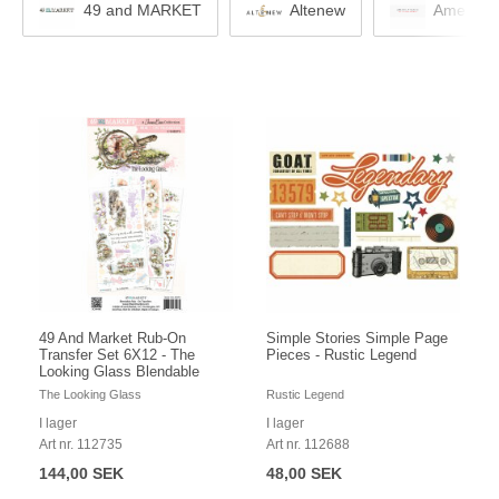
Altenew
49 and MARKET
American
49 And Market Rub-On
Simple Stories Simple Page
Transfer Set 6X12 - The
Pieces - Rustic Legend
Looking Glass Blendable
The Looking Glass
Rustic Legend
I lager
I lager
Art nr. 112735
Art nr. 112688
144,00 SEK
48,00 SEK