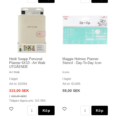
Heidi Swapp Personal
Maggie Holmes Planner
Planner 6X10 - Art Walk
Stencil - Day-To-Day Icon
UTGÅENDE
Art Walk
Icons
I lager
I lager
Art nr. 62094
Art nr. 61495
315,00 SEK
59,00 SEK
(
420,00 SEK
)
Tidigare lägsta pris:
315 SEK
Köp
Köp