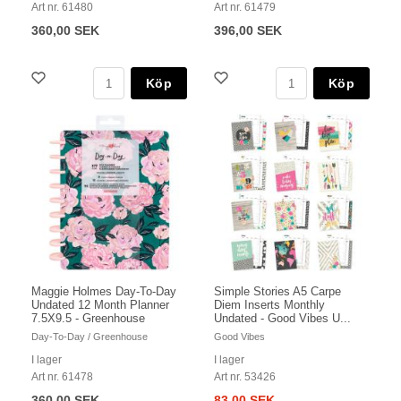
Art nr. 61480
Art nr. 61479
360,00 SEK
396,00 SEK
Köp
Köp
Maggie Holmes Day-To-Day
Simple Stories A5 Carpe
Undated 12 Month Planner
Diem Inserts Monthly
7.5X9.5 - Greenhouse
Undated - Good Vibes U...
Day-To-Day / Greenhouse
Good Vibes
I lager
I lager
Art nr. 61478
Art nr. 53426
360,00 SEK
83,00 SEK