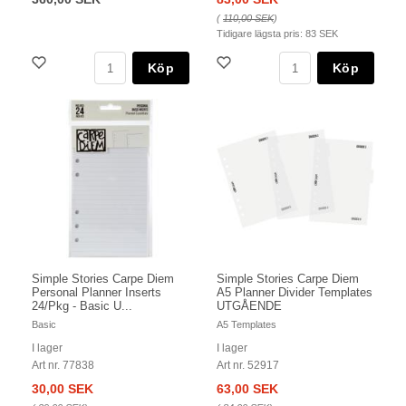
(
110,00 SEK
)
Tidigare lägsta pris:
83 SEK
Köp
Köp
Simple Stories Carpe Diem
Simple Stories Carpe Diem
Personal Planner Inserts
A5 Planner Divider Templates
24/Pkg - Basic U...
UTGÅENDE
Basic
A5 Templates
I lager
I lager
Art nr. 77838
Art nr. 52917
30,00 SEK
63,00 SEK