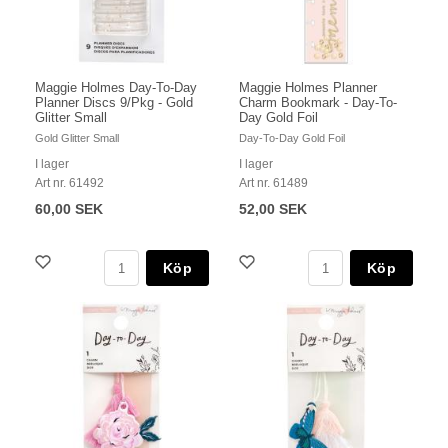
Maggie Holmes Day-To-Day
Maggie Holmes Planner
Planner Discs 9/Pkg - Gold
Charm Bookmark - Day-To-
Glitter Small
Day Gold Foil
Gold Glitter Small
Day-To-Day Gold Foil
I lager
I lager
Art nr. 61492
Art nr. 61489
60,00 SEK
52,00 SEK
Köp
Köp