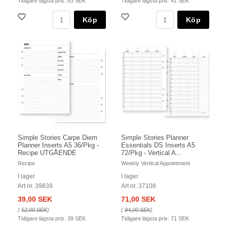
Tidigare lägsta pris:
83 SEK
Tidigare lägsta pris:
41 SEK
Köp
Köp
Simple Stories Carpe Diem
Simple Stories Planner
Planner Inserts A5 36/Pkg -
Essentials DS Inserts A5
Recipe UTGÅENDE
72/Pkg - Vertical A...
Recipe
Weekly Vertical Appointment
I lager
I lager
Art nr. 39839
Art nr. 37108
39,00 SEK
71,00 SEK
(
52,00 SEK
)
(
94,00 SEK
)
Tidigare lägsta pris:
39 SEK
Tidigare lägsta pris:
71 SEK