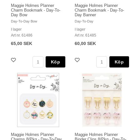
Maggie Holmes Planner
Maggie Holmes Planner
Charm Bookmark - Day-To-
Charm Bookmark - Day-To-
Day Bow
Day Banner
Day-To-Day Bow
Day-To-Day
I lager
I lager
Art nr. 61486
Art nr. 61485
65,00 SEK
60,00 SEK
Köp
Köp
Maggie Holmes Planner
Maggie Holmes Planner
Charms 8/Pkg - Day-To-Day
Binder Clips 8/Pkg - Day-To-