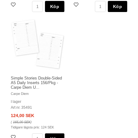
Köp
Köp
Simple Stories Double-Sided
A5 Daily Inserts 156/Pkg -
Carpe Diem U...
Carpe Diem
I lager
Art nr. 35491
124,00 SEK
(
165,00 SEK
)
Tidigare lägsta pris:
124 SEK