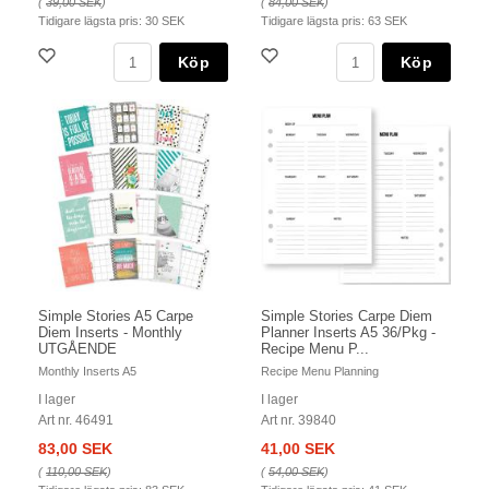
(
39,00 SEK
)
(
84,00 SEK
)
Tidigare lägsta pris:
30 SEK
Tidigare lägsta pris:
63 SEK
Köp
Köp
Simple Stories A5 Carpe
Simple Stories Carpe Diem
Diem Inserts - Monthly
Planner Inserts A5 36/Pkg -
UTGÅENDE
Recipe Menu P...
Monthly Inserts A5
Recipe Menu Planning
I lager
I lager
Art nr. 46491
Art nr. 39840
83,00 SEK
41,00 SEK
(
110,00 SEK
)
(
54,00 SEK
)