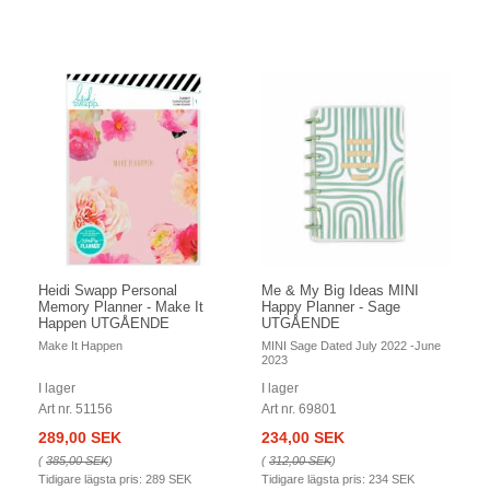
Heidi Swapp Personal
Me & My Big Ideas MINI
Memory Planner - Make It
Happy Planner - Sage
Happen UTGÅENDE
UTGÅENDE
Make It Happen
MINI Sage Dated July 2022 -June
2023
I lager
I lager
Art nr. 51156
Art nr. 69801
289,00 SEK
234,00 SEK
(
385,00 SEK
)
(
312,00 SEK
)
Tidigare lägsta pris:
289 SEK
Tidigare lägsta pris:
234 SEK