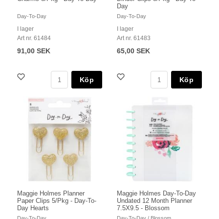
Day
Day-To-Day
Day-To-Day
I lager
I lager
Art nr. 61484
Art nr. 61483
91,00 SEK
65,00 SEK
Köp
Köp
Maggie Holmes Planner
Maggie Holmes Day-To-Day
Paper Clips 5/Pkg - Day-To-
Undated 12 Month Planner
Day Hearts
7.5X9.5 - Blossom
Day-To-Day
Day-To-Day / Blossom