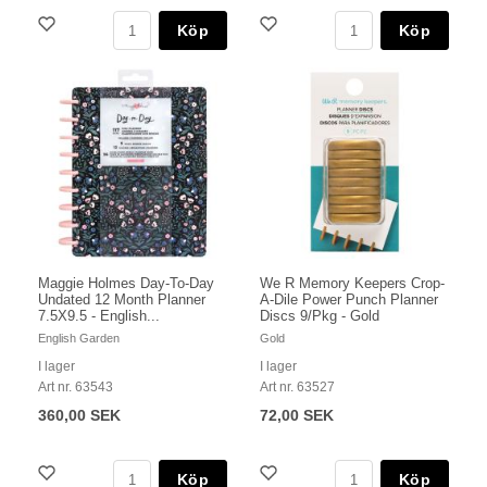
Köp
Köp
Maggie Holmes Day-To-Day
We R Memory Keepers Crop-
Undated 12 Month Planner
A-Dile Power Punch Planner
7.5X9.5 - English...
Discs 9/Pkg - Gold
English Garden
Gold
I lager
I lager
Art nr. 63543
Art nr. 63527
360,00 SEK
72,00 SEK
Köp
Köp