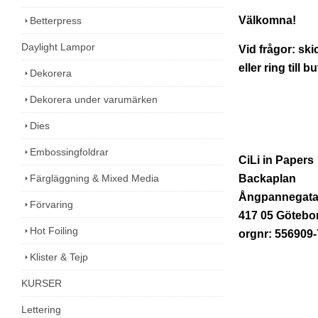
Välkomna!
Betterpress
Daylight Lampor
Vid frågor: skic
eller ring till 
Dekorera
Dekorera under varumärken
Dies
Embossingfoldrar
CiLi in Papers
Färgläggning & Mixed Media
Backaplan
Ångpannegata
Förvaring
417 05 Götebo
Hot Foiling
orgnr: 556909
Klister & Tejp
KURSER
Lettering