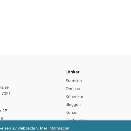
Länkar
Startsida
rs.se
Om oss
9-7321
Köpvillkor
Bloggen
n 2E
Kurser
rg
Önskelistan
evelsen av webbsidan.
Mer information