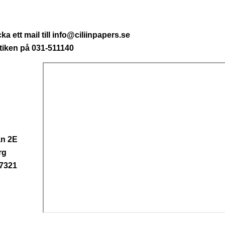
ka ett mail till info@ciliinpapers.se
butiken på 031-511140
n 2E
rg
-7321