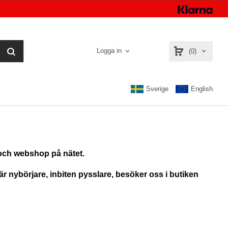
Logga in
(0)
Sverige
English
 och webshop på nätet.
 är nybörjare, inbiten pysslare, besöker oss i butiken