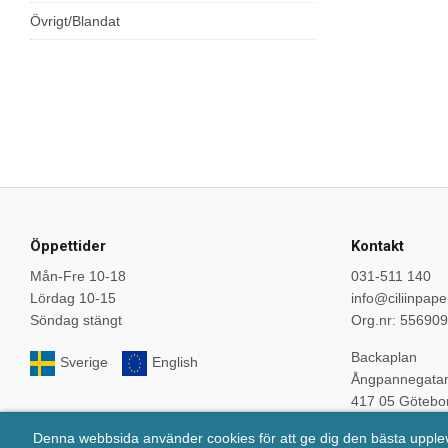
Övrigt/Blandat
Öppettider
Kontakt
Mån-Fre 10-18
031-511 140
Lördag 10-15
info@ciliinpape
Söndag stängt
Org.nr: 55690
Backaplan
Sverige
English
Ångpannegata
417 05 Götebo
Denna webbsida använder cookies för att ge dig den bästa uppl