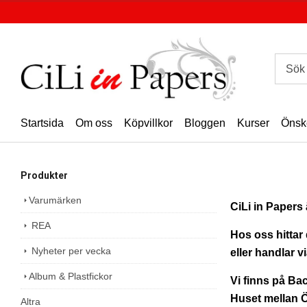
Startsida
Om oss
Köpvillkor
Bloggen
Kurser
Önsk
Produkter
Varumärken
CiLi in Papers
REA
Hos oss hittar 
Nyheter per vecka
eller handlar vi
Album & Plastfickor
Vi finns på Ba
Huset mellan 
Altra