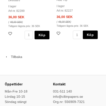
Field Trip
Dinosaurs
I lager
I lager
Art nr. 82227
Art nr. 82289
36,00 SEK
36,00 SEK
(
48,00 SEK
)
(
48,00 SEK
)
Tidigare lägsta pris:
36 SEK
Tidigare lägsta pris:
36 SEK
Köp
Köp
Tillbaka
Öppettider
Kontakt
Mån-Fre 10-18
031-511 140
Lördag 10-15
info@ciliinpapers.se
Söndag stängt
Org.nr: 556909-7321