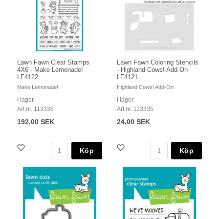
Lawn Fawn Clear Stamps
Lawn Fawn Coloring Stencils
4X6 - Make Lemonade!
- Highland Cows! Add-On
LF4122
LF4121
Make Lemonade!
Highland Cows! Add-On
I lager
I lager
Art nr. 113336
Art nr. 113335
192,00 SEK
24,00 SEK
Köp
Köp