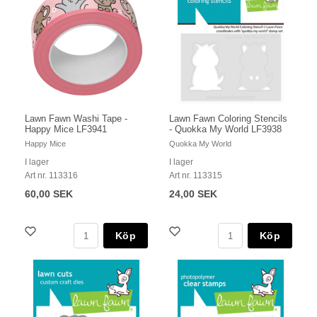
Lawn Fawn Washi Tape -
Lawn Fawn Coloring Stencils
Happy Mice LF3941
- Quokka My World LF3938
Happy Mice
Quokka My World
I lager
I lager
Art nr. 113316
Art nr. 113315
60,00 SEK
24,00 SEK
Köp
Köp