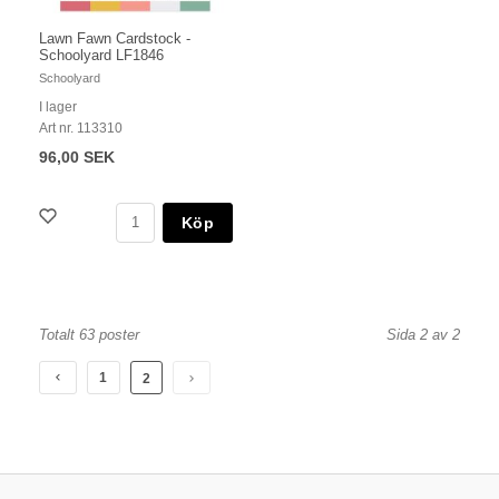
Lawn Fawn Cardstock -
Schoolyard LF1846
Schoolyard
I lager
Art nr. 113310
96,00 SEK
Köp
Totalt 63 poster
Sida 2 av 2
1
2