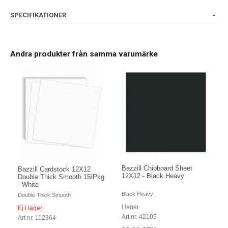
SPECIFIKATIONER
Andra produkter från samma varumärke
Bazzill Chipboard Sheet
Bazzill Cardstock 12X12
12X12 - Black Heavy
Double Thick Smooth 15/Pkg
- White
Black Heavy
Double Thick Smooth
I lager
Ej i lager
Art nr. 42105
Art nr. 112364