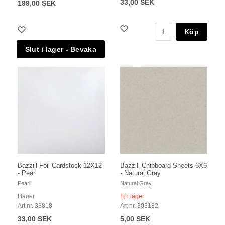
33,00 SEK
199,00 SEK
Köp
Bazzill Foil Cardstock 12X12
Bazzill Chipboard Sheets 6X6
- Pearl
- Natural Gray
Pearl
Natural Gray
I lager
Ej i lager
Art nr. 33818
Art nr. 303182
33,00 SEK
5,00 SEK