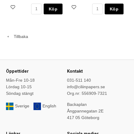
Köp
Köp
Tillbaka
Öppettider
Kontakt
Mån-Fre 10-18
031-511 140
Lördag 10-15
info@ciliinpapers.se
Söndag stängt
Org.nr: 556909-7321
Backaplan
Sverige
English
Ångpannegatan 2E
417 05 Göteborg
Länkar
Sociala medier