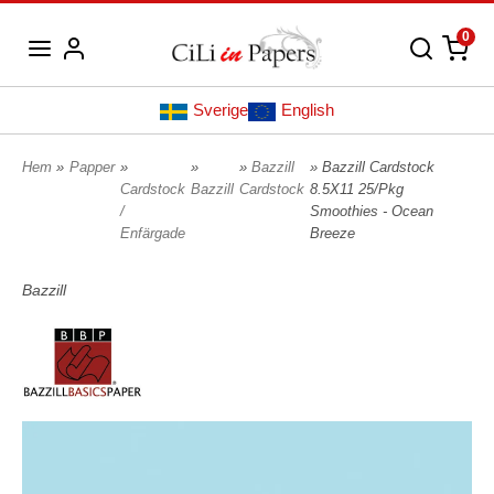
0
Sverige
English
Hem
»
Papper
»
»
»
Bazzill
» Bazzill Cardstock
Cardstock
Bazzill
Cardstock
8.5X11 25/Pkg
/
Smoothies - Ocean
Enfärgade
Breeze
Bazzill