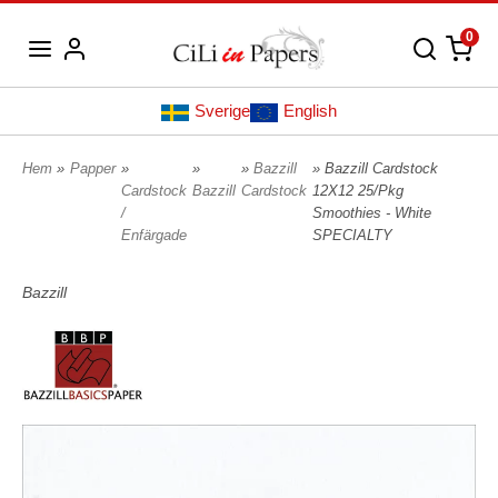
0
Sverige
English
Hem
»
Papper
»
»
»
Bazzill
» Bazzill Cardstock
Cardstock
Bazzill
Cardstock
12X12 25/Pkg
/
Smoothies - White
Enfärgade
SPECIALTY
Bazzill