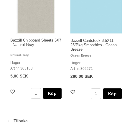
Bazzill Chipboard Sheets 5X7
Bazzill Cardstock 8.5X11
- Natural Gray
25/Pkg Smoothies - Ocean
Breeze
Natural Gray
Ocean Breeze
I lager
I lager
Art nr. 303183
Art nr. 302271
5,00 SEK
260,00 SEK
Köp
Köp
Tillbaka