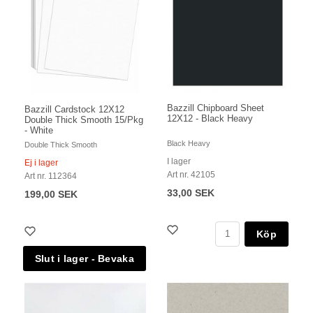
Bazzill Chipboard Sheet
Bazzill Cardstock 12X12
12X12 - Black Heavy
Double Thick Smooth 15/Pkg
- White
Black Heavy
Double Thick Smooth
I lager
Ej i lager
Art nr. 42105
Art nr. 112364
33,00 SEK
199,00 SEK
Köp