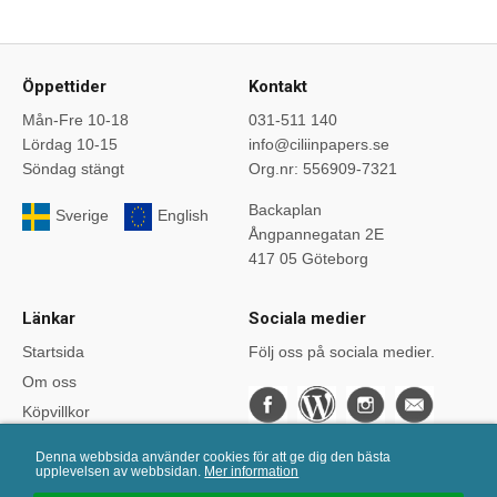
Öppettider
Kontakt
Mån-Fre 10-18
031-511 140
Lördag 10-15
info@ciliinpapers.se
Söndag stängt
Org.nr: 556909-7321
Backaplan
Sverige
English
Ångpannegatan 2E
417 05 Göteborg
Länkar
Sociala medier
Startsida
Följ oss på sociala medier.
Om oss
Köpvillkor
Bloggen
Denna webbsida använder cookies för att ge dig den bästa
Kurser
upplevelsen av webbsidan.
Mer information