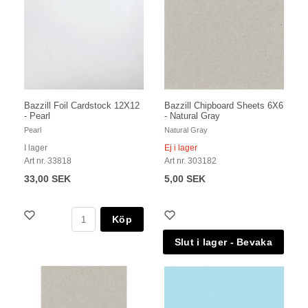
Bazzill Foil Cardstock 12X12
Bazzill Chipboard Sheets 6X6
- Pearl
- Natural Gray
Pearl
Natural Gray
I lager
Ej i lager
Art nr. 33818
Art nr. 303182
33,00 SEK
5,00 SEK
Köp