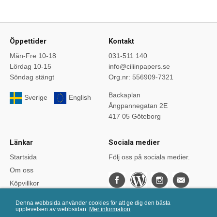
Öppettider
Kontakt
Mån-Fre 10-18
031-511 140
Lördag 10-15
info@ciliinpapers.se
Söndag stängt
Org.nr: 556909-7321
Backaplan
Sverige
English
Ångpannegatan 2E
417 05 Göteborg
Länkar
Sociala medier
Startsida
Följ oss på sociala medier.
Om oss
Köpvillkor
Bloggen
Denna webbsida använder cookies för att ge dig den bästa
Kurser
upplevelsen av webbsidan.
Mer information