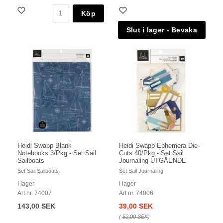
Köp
Heidi Swapp Blank
Heidi Swapp Ephemera Die-
Notebooks 3/Pkg - Set Sail
Cuts 40/Pkg - Set Sail
Sailboats
Journaling UTGÅENDE
Set Sail Sailboats
Set Sail Journaling
I lager
I lager
Art nr. 74007
Art nr. 74006
143,00 SEK
39,00 SEK
(
52,00 SEK
)