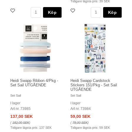
Tidigare lägsta pris:
39 SEK
Köp
Köp
Heidi Swapp Ribbon 4/Pkg -
Heidi Swapp Cardstock
Set Sail UTGÅENDE
Stickers 151/Pkg - Set Sail
UTGÅENDE
Set Sail
Set Sail
I lager
I lager
Art nr. 73985
Art nr. 73984
137,00 SEK
59,00 SEK
(
182,00 SEK
)
(
78,00 SEK
)
Tidigare lägsta pris:
137 SEK
Tidigare lägsta pris:
59 SEK