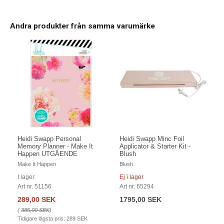
Andra produkter från samma varumärke
Heidi Swapp Personal
Heidi Swapp Minc Foil
Memory Planner - Make It
Applicator & Starter Kit -
Happen UTGÅENDE
Blush
Make It Happen
Blush
I lager
Ej i lager
Art nr. 51156
Art nr. 65294
289,00 SEK
1795,00 SEK
(
385,00 SEK
)
Tidigare lägsta pris:
289 SEK