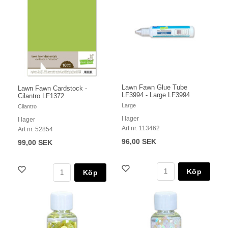
Lawn Fawn Glue Tube
Lawn Fawn Cardstock -
LF3994 - Large LF3994
Cilantro LF1372
Large
Cilantro
I lager
I lager
Art nr. 113462
Art nr. 52854
96,00 SEK
99,00 SEK
Köp
Köp