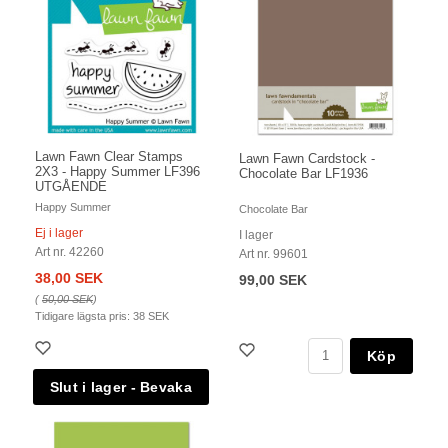
Lawn Fawn Clear Stamps
Lawn Fawn Cardstock -
2X3 - Happy Summer LF396
Chocolate Bar LF1936
UTGÅENDE
Happy Summer
Chocolate Bar
Ej i lager
I lager
Art nr. 42260
Art nr. 99601
38,00 SEK
99,00 SEK
(
50,00 SEK
)
Tidigare lägsta pris:
38 SEK
Köp