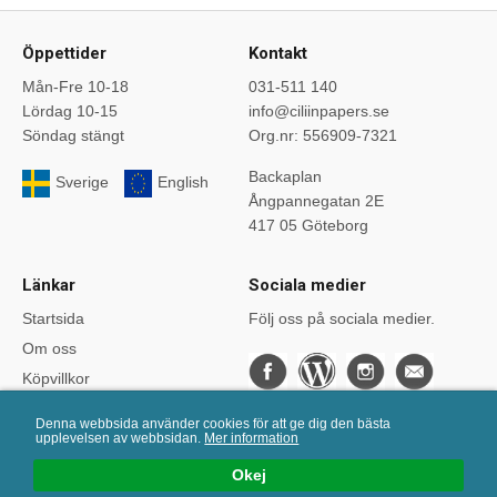
Öppettider
Kontakt
Mån-Fre 10-18
031-511 140
Lördag 10-15
info@ciliinpapers.se
Söndag stängt
Org.nr: 556909-7321
Backaplan
Sverige
English
Ångpannegatan 2E
417 05 Göteborg
Länkar
Sociala medier
Startsida
Följ oss på sociala medier.
Om oss
Köpvillkor
Bloggen
Denna webbsida använder cookies för att ge dig den bästa
Kurser
upplevelsen av webbsidan.
Mer information
Önskelistan
Okej