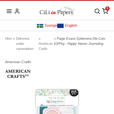
0
Sverige
English
Hem
»
Dekorera
»
» Paige Evans Ephemera Die-Cuts
under
American
63/Pkg - Happy Haven Journaling
varumärken
Crafts
American Crafts