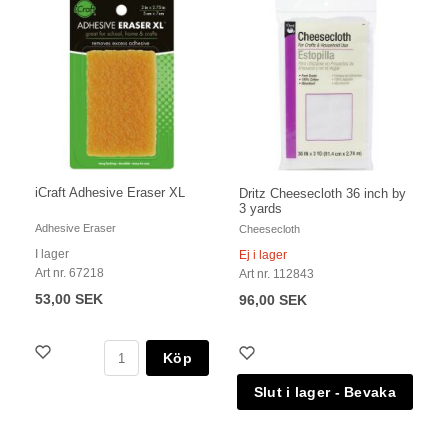
iCraft Adhesive Eraser XL
Dritz Cheesecloth 36 inch by
3 yards
Adhesive Eraser
Cheesecloth
I lager
Ej i lager
Art nr. 67218
Art nr. 112843
53,00 SEK
96,00 SEK
Köp