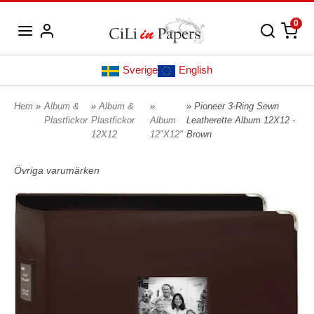
0
Sverige
English
Hem
»
Album &
»
Album &
»
» Pioneer 3-Ring Sewn
Plastfickor
Plastfickor
Album
Leatherette Album 12X12 -
12X12
12"X12"
Brown
Övriga varumärken