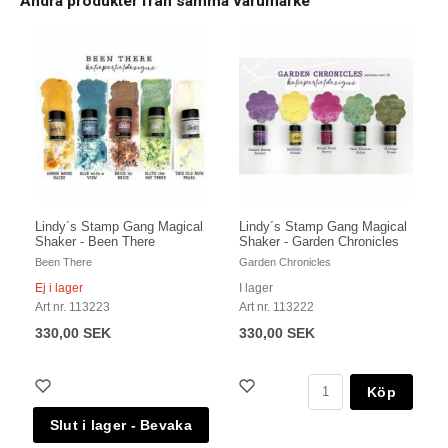
Andra produkter från samma varumärke
Lindy´s Stamp Gang Magical
Lindy´s Stamp Gang Magical
Shaker - Been There
Shaker - Garden Chronicles
Been There
Garden Chronicles
Ej i lager
I lager
Art nr. 113223
Art nr. 113222
330,00 SEK
330,00 SEK
Köp