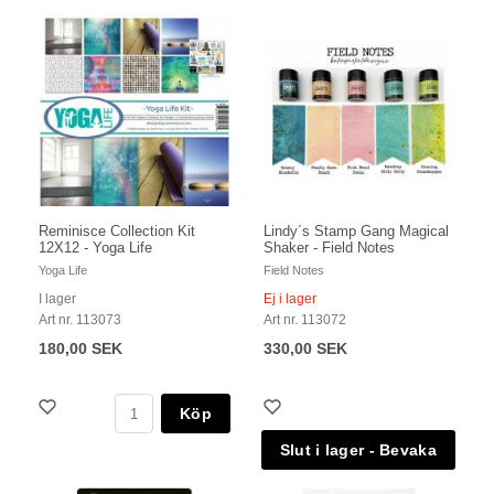
Reminisce Collection Kit
Lindy´s Stamp Gang Magical
12X12 - Yoga Life
Shaker - Field Notes
Yoga Life
Field Notes
I lager
Ej i lager
Art nr. 113073
Art nr. 113072
180,00 SEK
330,00 SEK
Köp