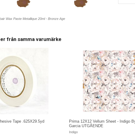
bair Wax Paste Metallique 20ml - Bronze Age
ter från samma varumärke
dhesive Tape .625X29.5yd
Prima 12X12 Vellum Sheet - Indigo B
Garcia UTGÅENDE
Indigo