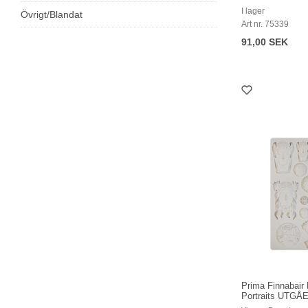
I lager
Övrigt/Blandat
Art nr. 75339
91,00 SEK
Prima Finnabair
Portraits UTG