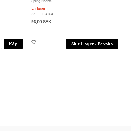
Spring Blooms
Ej i lager
Art nr. 113104
96,00 SEK
Köp