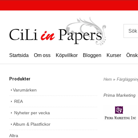
Startsida
Om oss
Köpvillkor
Bloggen
Kurser
Önsk
Produkter
Hem
»
Färgläggni
Varumärken
Prima Marketing
REA
Nyheter per vecka
Album & Plastfickor
Altra