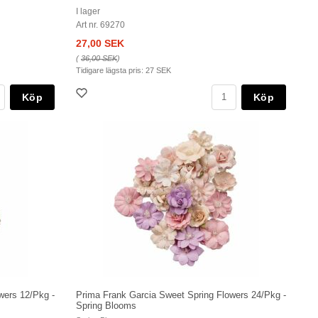
I lager
Art nr. 69270
27,00 SEK
(
36,00 SEK
)
Tidigare lägsta pris:
27 SEK
Köp
Köp
wers 12/Pkg -
Prima Frank Garcia Sweet Spring Flowers 24/Pkg -
Spring Blooms