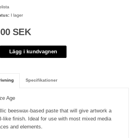
lista
atus:
I lager
,00 SEK
Lägg i kundvagnen
rivning
Specifikationer
ze Age
llic beeswax-based paste that will give artwork a
-like finish. Ideal for use with most mixed media
aces and elements.