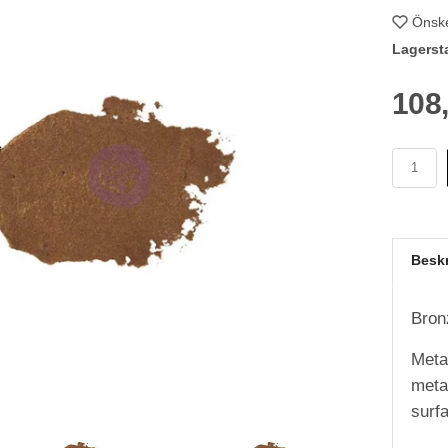
Önske
Lagerst
108
Besk
Bron
Meta
metal
surf