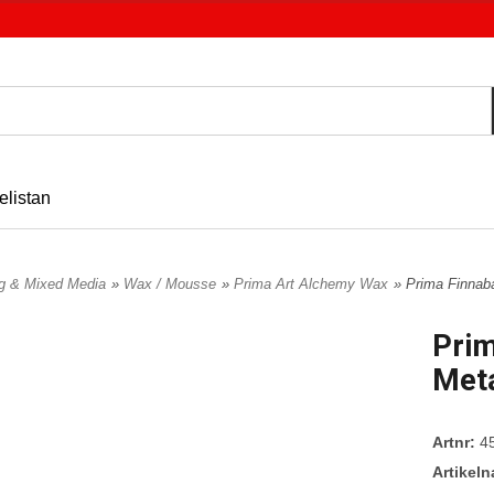
elistan
ng & Mixed Media
»
Wax / Mousse
»
Prima Art Alchemy Wax
» Prima Finnab
Prim
Meta
Artnr:
4
Artikel