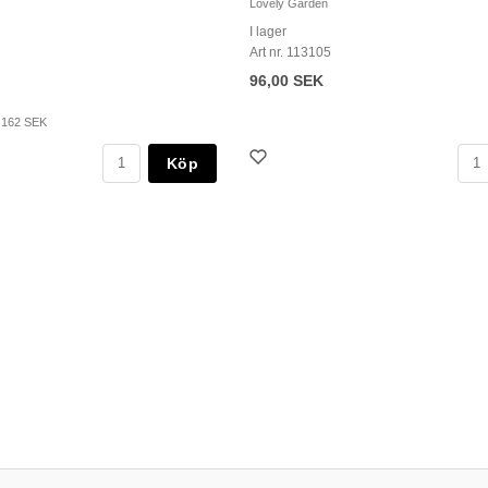
Lovely Garden
I lager
Art nr. 113105
96,00 SEK
:
162 SEK
Köp