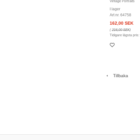
Vintage Portraits
I lager
Art nr. 64758
162,00 SEK
(
216,00 SEK
)
Tidigare lägsta pris
Tillbaka