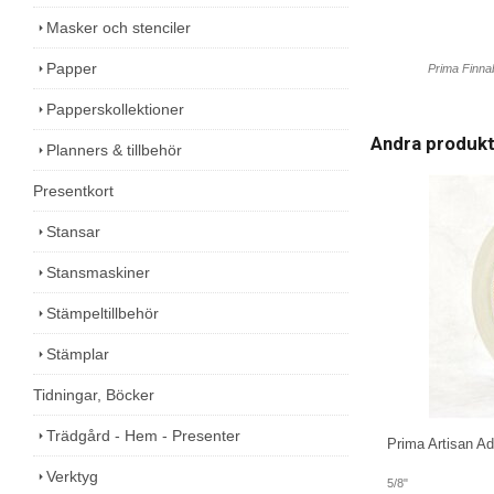
Masker och stenciler
Papper
Prima Finna
Papperskollektioner
Andra produk
Planners & tillbehör
Presentkort
Stansar
Stansmaskiner
Stämpeltillbehör
Stämplar
Tidningar, Böcker
Trädgård - Hem - Presenter
Prima Artisan A
Verktyg
5/8"