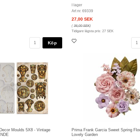
I lager
Art nr. 69339
27,00 SEK
(
36,00 SEK
)
Tidigare lägsta pris:
27 SEK
Köp
 Decor Moulds 5X8 - Vintage
Prima Frank Garcia Sweet Spring Flo
ÅENDE
Lovely Garden