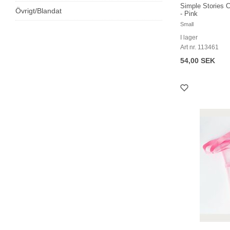
Simple Stories 
Övrigt/Blandat
- Pink
Small
I lager
Art nr. 113461
54,00 SEK