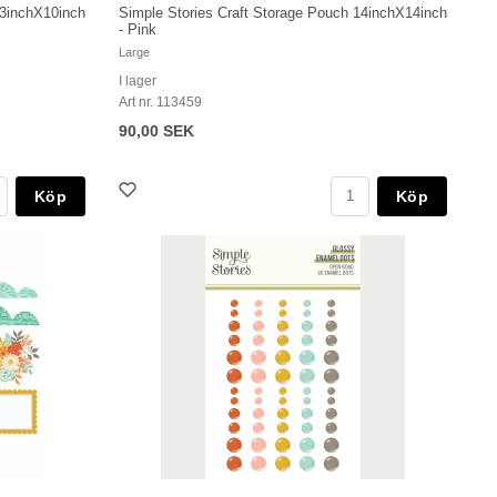
13inchX10inch
Simple Stories Craft Storage Pouch 14inchX14inch
- Pink
Large
I lager
Art nr. 113459
90,00 SEK
Köp
Köp