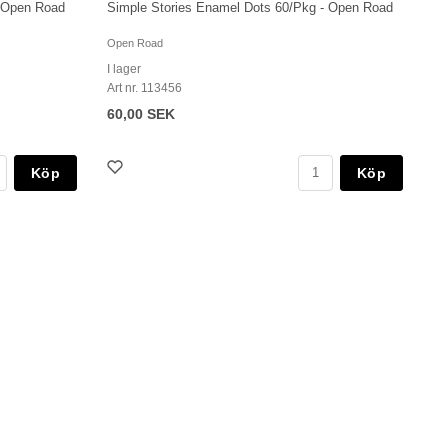
- Open Road
Simple Stories Enamel Dots 60/Pkg - Open Road
Open Road
I lager
Art nr. 113456
60,00 SEK
Köp
Köp