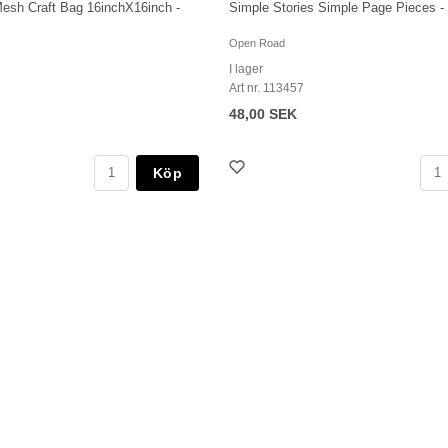
Mesh Craft Bag 16inchX16inch -
Simple Stories Simple Page Pieces 
Open Road
I lager
Art nr. 113457
48,00 SEK
Köp