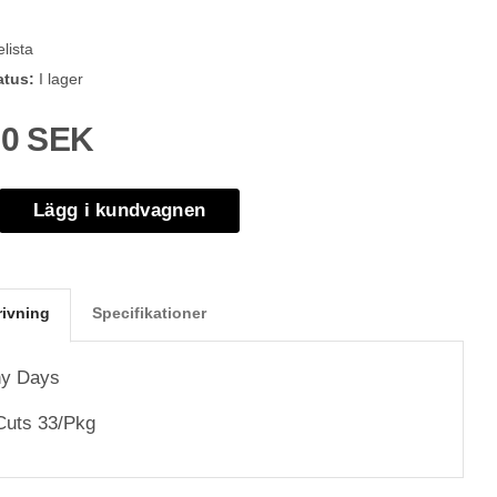
lista
atus:
I lager
00 SEK
Lägg i kundvagnen
rivning
Specifikationer
y Days
Cuts 33/Pkg