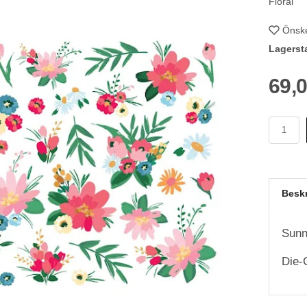
Floral
Önske
Lagerst
69,
Besk
Sunn
Die-