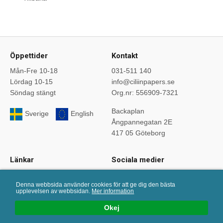
Öppettider
Kontakt
Mån-Fre 10-18
031-511 140
Lördag 10-15
info@ciliinpapers.se
Söndag stängt
Org.nr: 556909-7321
Backaplan
Sverige
English
Ångpannegatan 2E
417 05 Göteborg
Länkar
Sociala medier
Startsida
Följ oss på sociala medier.
Denna webbsida använder cookies för att ge dig den bästa
Om oss
upplevelsen av webbsidan.
Mer information
Köpvillkor
Okej
Bloggen