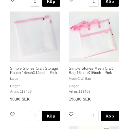
Köp
Köp
Simple Stories Craft Storage
Simple Stories Mesh Craft
Pouch 14inchX14inch - Pink
Bag 16inchX16inch - Pink
Large
Mesh Craft Bag
I lager
I lager
Art nr. 113459
Art nr. 113458
90,00 SEK
156,00 SEK
Köp
Köp