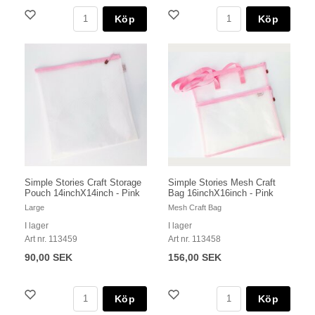
Köp
Köp
Simple Stories Craft Storage
Simple Stories Mesh Craft
Pouch 14inchX14inch - Pink
Bag 16inchX16inch - Pink
Large
Mesh Craft Bag
I lager
I lager
Art nr. 113459
Art nr. 113458
90,00 SEK
156,00 SEK
Köp
Köp