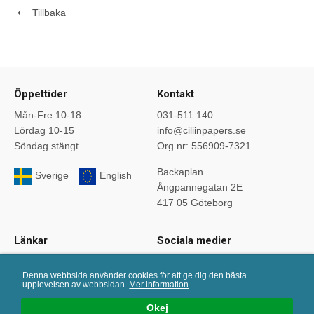
Tillbaka
Öppettider
Kontakt
Mån-Fre 10-18
031-511 140
Lördag 10-15
info@ciliinpapers.se
Söndag stängt
Org.nr: 556909-7321
Backaplan
Sverige
English
Ångpannegatan 2E
417 05 Göteborg
Länkar
Sociala medier
Startsida
Följ oss på sociala medier.
Denna webbsida använder cookies för att ge dig den bästa
Om oss
upplevelsen av webbsidan.
Mer information
Köpvillkor
Okej