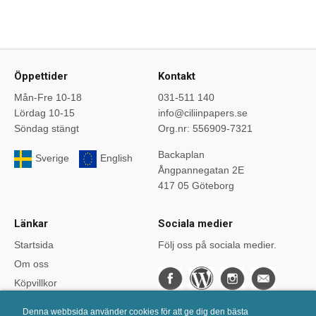
Öppettider
Kontakt
Mån-Fre 10-18
031-511 140
Lördag 10-15
info@ciliinpapers.se
Söndag stängt
Org.nr: 556909-7321
Backaplan
Sverige
English
Ångpannegatan 2E
417 05 Göteborg
Länkar
Sociala medier
Startsida
Följ oss på sociala medier.
Om oss
Köpvillkor
Bloggen
Denna webbsida använder cookies för att ge dig den bästa