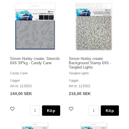
Simon Hurley create. Stencils
Simon Hurley create.
6X6 3/Pkg - Candy Cane
Background Stamp 6X6 -
Tangled Lights
Candy Cane
Tangled Lights
I lager
I lager
Art nr. 113503
Art nr. 113502
144,00 SEK
216,00 SEK
Köp
Köp