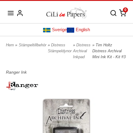
0
Sverige
English
Hem
»
Stämpeltillbehör
»
Distress
»
Distress
» Tim Holtz
Stämpeldynor
Archival
Distress Archival
Inkpad
Mini Ink Kit - Kit #3
Ranger Ink