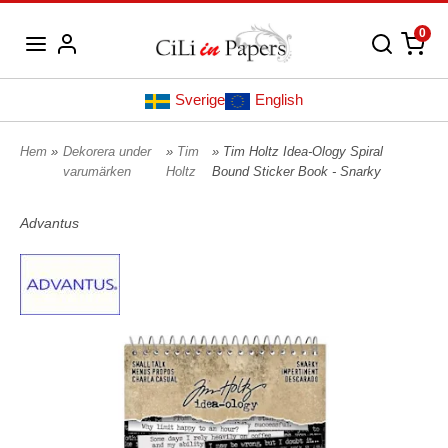
0
Sverige
English
Hem
»
Dekorera under
»
Tim
» Tim Holtz Idea-Ology Spiral
varumärken
Holtz
Bound Sticker Book - Snarky
Advantus