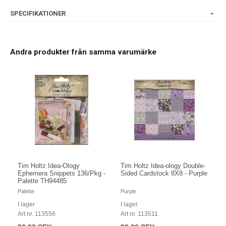
SPECIFIKATIONER
Andra produkter från samma varumärke
Tim Holtz Idea-Ology
Tim Holtz Idea-ology Double-
Ephemera Snippets 136/Pkg -
Sided Cardstock 8X8 - Purple
Palette TH94485
Palette
Purple
I lager
I lager
Art nr. 113556
Art nr. 113511