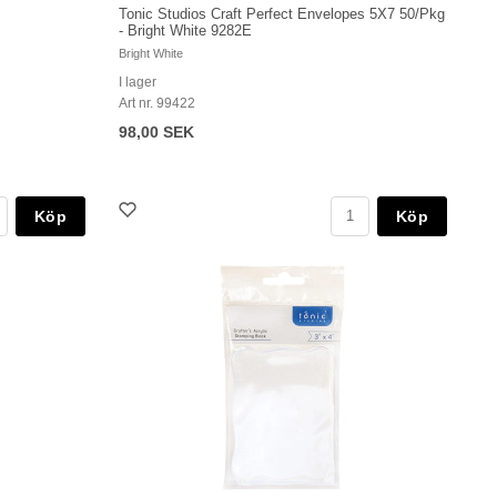
Tonic Studios Craft Perfect Envelopes 5X7 50/Pkg
- Bright White 9282E
Bright White
I lager
Art nr. 99422
98,00 SEK
Köp
Köp