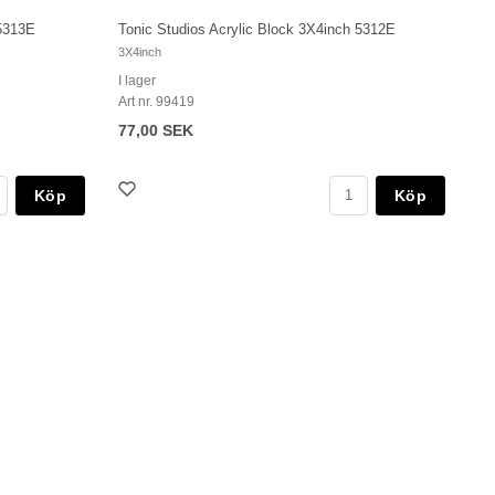
 5313E
Tonic Studios Acrylic Block 3X4inch 5312E
3X4inch
I lager
Art nr. 99419
77,00 SEK
Köp
Köp