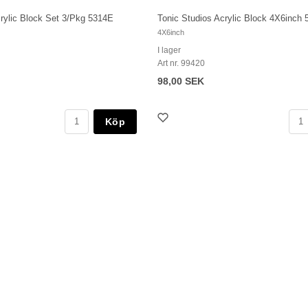
crylic Block Set 3/Pkg 5314E
Tonic Studios Acrylic Block 4X6inch
4X6inch
I lager
Art nr. 99420
98,00 SEK
Köp