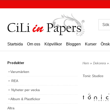
Startsida
Om oss
Köpvillkor
Bloggen
Kurser
Önsk
Produkter
Hem
»
Dekorera
»
Varumärken
Tonic Studios
REA
Nyheter per vecka
Album & Plastfickor
Altra