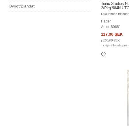
Tonic Studios N
Övrigt/Blandat
2/Pkg 984N U
Dual Ended Blender
I lager
Art nr. 80681
117,00 SEK
(
156,00 SEK
)
Tidigare lägsta pris