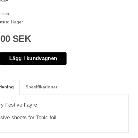
563E
lista
atus:
I lager
,00 SEK
Lägg i kundvagnen
rivning
Specifikationer
ry Festive Fayre
ive sheets for Tonic foil