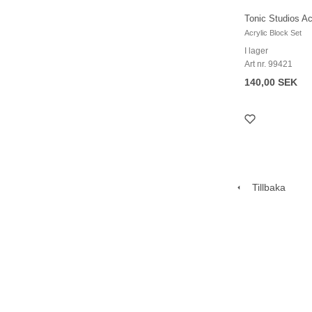
Tonic Studios A
Acrylic Block Set
I lager
Art nr. 99421
140,00 SEK
Tillbaka