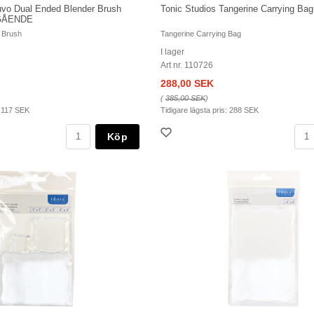
uvo Dual Ended Blender Brush
Tonic Studios Tangerine Carrying Bag
TGÅENDE
 Brush
Tangerine Carrying Bag
I lager
Art nr. 110726
288,00 SEK
(
385,00 SEK
)
:
117 SEK
Tidigare lägsta pris:
288 SEK
Köp