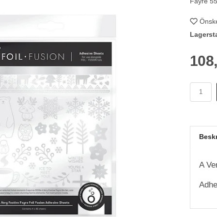
Fayre 5
Önske
Lagerst
108
Besk
A Ve
Adhes