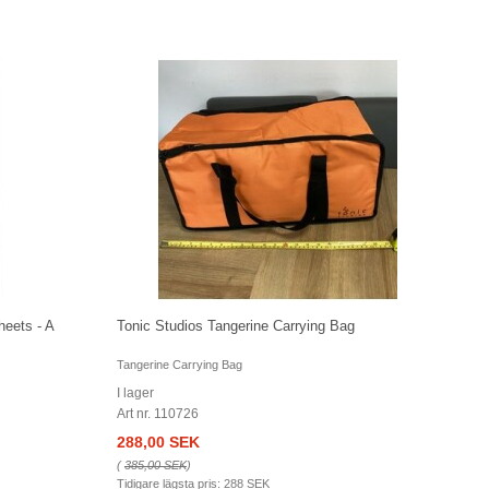
heets - A
Tonic Studios Tangerine Carrying Bag
Tangerine Carrying Bag
I lager
Art nr. 110726
288,00 SEK
(
385,00 SEK
)
Tidigare lägsta pris:
288 SEK