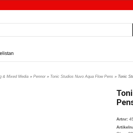
elistan
ng & Mixed Media
»
Pennor
»
Tonic Studios Nuvo Aqua Flow Pens
» Tonic S
Ton
Pens
Artnr:
4
Artikel