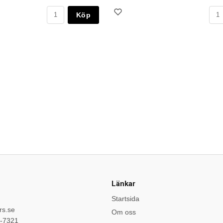
Köp
Länkar
Startsida
rs.se
Om oss
9-7321