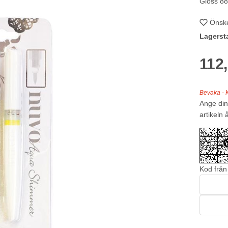
Gloss 8
Önske
Lagerst
112
Bevaka - K
Ange din
artikeln å
Kod från