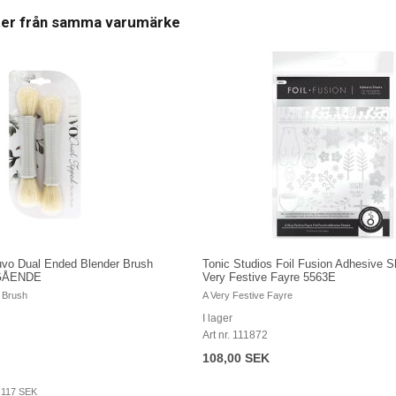
ter från samma varumärke
uvo Dual Ended Blender Brush
Tonic Studios Foil Fusion Adhesive S
TGÅENDE
Very Festive Fayre 5563E
 Brush
A Very Festive Fayre
I lager
Art nr. 111872
108,00 SEK
:
117 SEK