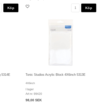
Köp
Köp
kg 5314E
Tonic Studios Acrylic Block 4X6inch 5313E
4X6inch
I lager
Art nr. 99420
98,00 SEK