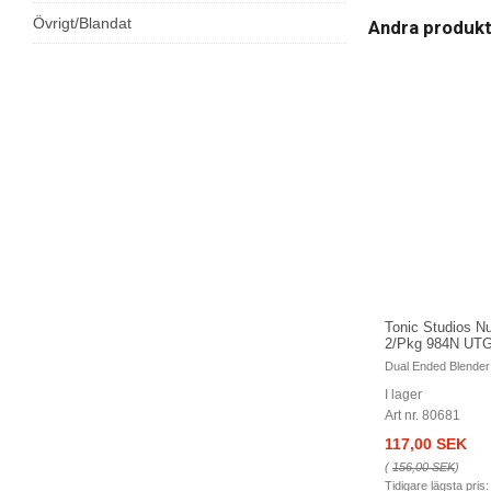
Övrigt/Blandat
Andra produk
Tonic Studios N
2/Pkg 984N U
Dual Ended Blender
I lager
Art nr. 80681
117,00 SEK
(
156,00 SEK
)
Tidigare lägsta pris