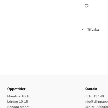
Tillbaka
Öppettider
Kontakt
Mån-Fre 10-18
031-511 140
Lördag 10-15
info@ciliinpape
Söndag stängt
Org.nr: 55690