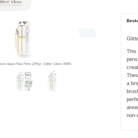
Besk
Glit
This 
pens
Nuvo Aqua Flow Pens 2/Pkg– Glitter Gloss 888N
crea
Thes
a bri
brus
perfe
area
non-