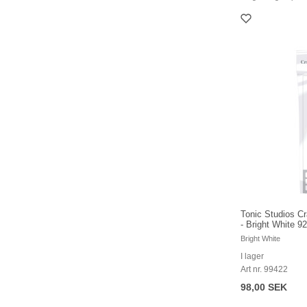
Tonic Studios C
- Bright White 9
Bright White
I lager
Art nr. 99422
98,00 SEK