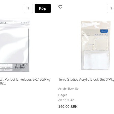
Köp
raft Perfect Envelopes 5X7 50/Pkg
Tonic Studios Acrylic Block Set 3/P
282E
Acrylic Block Set
I lager
Art nr. 99421
140,00 SEK