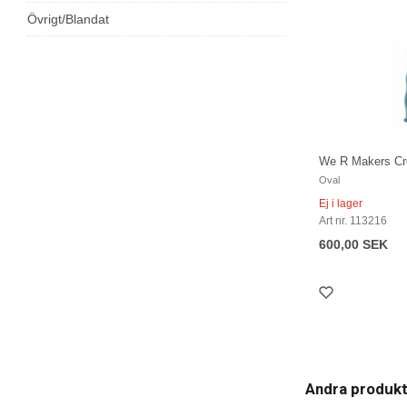
Övrigt/Blandat
We R Makers Cro
Oval
Ej i lager
Art nr. 113216
600,00 SEK
Andra produk