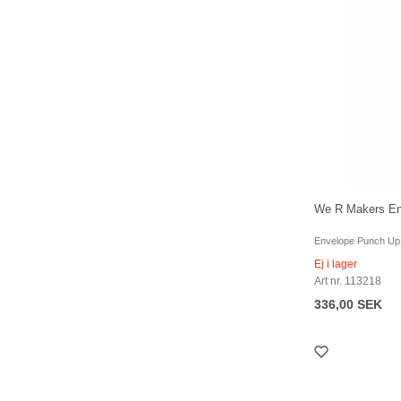
We R Makers En
Envelope Punch Up
Ej i lager
Art nr. 113218
336,00 SEK