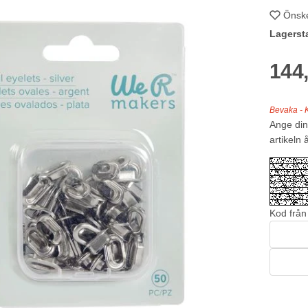
Önske
Lagerst
144
Bevaka - K
Ange din
artikeln å
Kod från