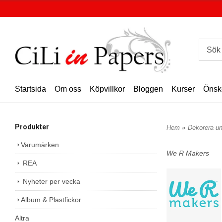
Startsida
Om oss
Köpvillkor
Bloggen
Kurser
Önsk
Produkter
Hem
»
Dekorera u
Varumärken
We R Makers
REA
Nyheter per vecka
Album & Plastfickor
Altra