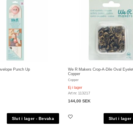
velope Punch Up
We R Makers Crop-A-Dile Oval Eyelet
Copper
Copper
Ej i lager
Art nr. 113217
144,00 SEK