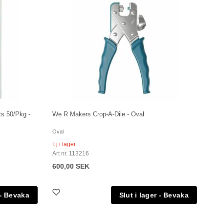
s 50/Pkg -
We R Makers Crop-A-Dile - Oval
Oval
Ej i lager
Art nr. 113216
600,00 SEK