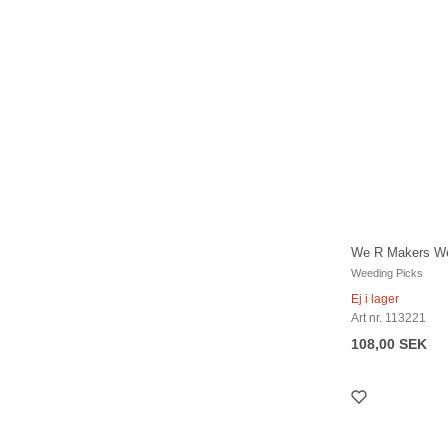
We R Makers We
Weeding Picks
Ej i lager
Art nr. 113221
108,00 SEK