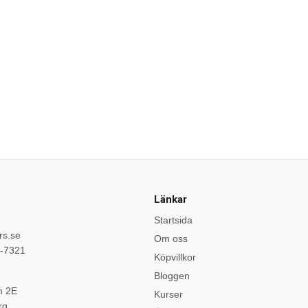
Länkar
Startsida
rs.se
Om oss
9-7321
Köpvillkor
Bloggen
n 2E
Kurser
rg