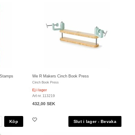
 Stamps
We R Makers Cinch Book Press
Cinch Book Press
Ej i lager
Art nr. 113219
432,00 SEK
Köp