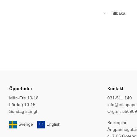
Tillbaka
Öppettider
Kontakt
Mån-Fre 10-18
031-511 140
Lördag 10-15
info@ciliinpape
Söndag stängt
Org.nr: 55690
Backaplan
Sverige
English
Ångpannegata
417 05 Götebo