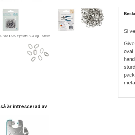
Besk
Silve
Dile Oval Eyelets 50/Pkg - Silver
Give 
oval 
hand
stur
pack
meta
så är intresserad av