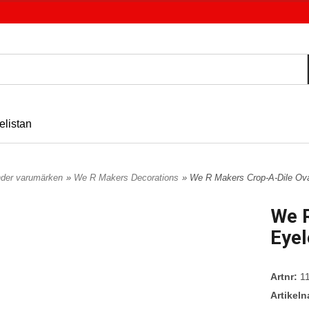
elistan
nder varumärken
»
We R Makers Decorations
» We R Makers Crop-A-Dile Oval
We R
Eyel
Artnr:
11
Artikel