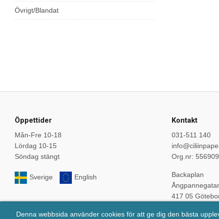
Övrigt/Blandat
Öppettider
Kontakt
Mån-Fre 10-18
031-511 140
Lördag 10-15
info@ciliinpape
Söndag stängt
Org.nr: 55690
Backaplan
Sverige
English
Ångpannegata
417 05 Götebo
Denna webbsida använder cookies för att ge dig den bästa uppl