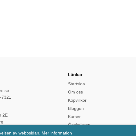
Länkar
Startsida
rs.se
Om oss
9-7321
Köpvillkor
Bloggen
n 2E
Kurser
rg
Önskelistan
evelsen av webbsidan.
Mer information