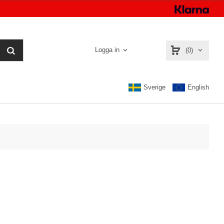
Logga in
(0)
Sverige
English