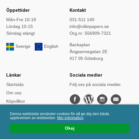
Öppettider
Kontakt
Mån-Fre 10-18
031-511 140
Lördag 10-15
info@ciliinpapers.se
Söndag stängt
Org.nr: 556909-7321
Backaplan
Sverige
English
Ångpannegatan 2E
417 05 Göteborg
Länkar
Sociala medier
Startsida
Följ oss på sociala medier.
Om oss
Köpvillkor
Bloggen
Denna webbsida använder cookies för att ge dig den bästa
Kurser
upplevelsen av webbsidan.
Mer information
Önskelistan
Okej