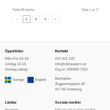
Totalt 85 poster
Sida 1 av 3
2
3
1
Öppettider
Kontakt
Mån-Fre 10-18
031-511 140
Lördag 10-15
info@ciliinpapers.se
Söndag stängt
Org.nr: 556909-7321
Backaplan
Sverige
English
Ångpannegatan 2E
417 05 Göteborg
Länkar
Sociala medier
Startsida
Följ oss på sociala medier.