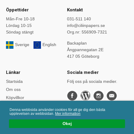
Öppettider
Kontakt
Mån-Fre 10-18
031-511 140
Lördag 10-15
info@ciliinpapers.se
Söndag stängt
Org.nr: 556909-7321
Backaplan
Sverige
English
Ångpannegatan 2E
417 05 Göteborg
Länkar
Sociala medier
Startsida
Följ oss på sociala medier.
Om oss
Köpvillkor
Bloggen
Denna webbsida använder cookies för att ge dig den bästa
Kurser
upplevelsen av webbsidan.
Mer information
Önskelistan
Okej