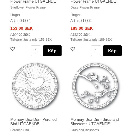
Flower Frame UTGÅENDE
Flower Frame UTGÅENDE
Starflower Flower Frame
Daisy Flower Frame
I lager
I lager
Art nr. 81384
Art nr. 81383
153,00 SEK
189,00 SEK
(
204,00 SEK
)
(
252,00 SEK
)
Tidigare lägsta pris:
153 SEK
Tidigare lägsta pris:
189 SEK
Köp
Köp
Memory Box Die - Perched
Memory Box Die - Birds and
Bird UTGÅENDE
Blossoms UTGÅENDE
Perched Bird
Birds and Blossoms