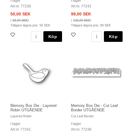
I lager
I lager
Art nr. 77230
Art nr. 77242
50,00 SEK
99,00 SEK
(
66,00 SEK
)
(
132,00 SEK
)
Tidigare lägsta pris:
50 SEK
Tidigare lägsta pris:
99 SEK
Köp
Köp
Memory Box Die - Layered
Memory Box Die - Cut Leaf
Robin UTGÅENDE
Border UTGÅENDE
Layered Robin
Cut Leaf Border
I lager
I lager
Art nr. 77241
Art nr. 77236