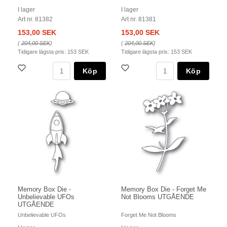
I lager
I lager
Art nr. 81382
Art nr. 81381
153,00 SEK
153,00 SEK
(
204,00 SEK
)
(
204,00 SEK
)
Tidigare lägsta pris:
153 SEK
Tidigare lägsta pris:
153 SEK
Köp
Köp
Memory Box Die -
Memory Box Die - Forget Me
Unbelievable UFOs
Not Blooms UTGÅENDE
UTGÅENDE
Unbelievable UFOs
Forget Me Not Blooms