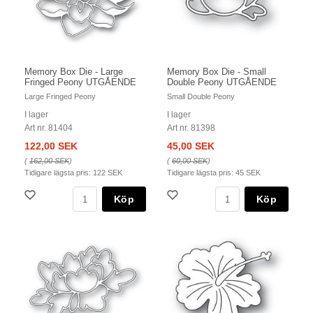
Memory Box Die - Large
Memory Box Die - Small
Fringed Peony UTGÅENDE
Double Peony UTGÅENDE
Large Fringed Peony
Small Double Peony
I lager
I lager
Art nr. 81404
Art nr. 81398
122,00 SEK
45,00 SEK
(
162,00 SEK
)
(
60,00 SEK
)
Tidigare lägsta pris:
122 SEK
Tidigare lägsta pris:
45 SEK
Köp
Köp