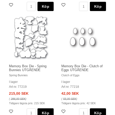
Köp
Köp
Memory Box Die - Spring
Memory Box Die - Clutch of
Bunnies UTGÅENDE
Eggs UTGÅENDE
Spring Bunnies
Clutch of Eggs
I lager
I lager
Art nr. 77219
Art nr. 77218
215,00 SEK
42,00 SEK
(
286,00 SEK
)
(
55,00 SEK
)
Tidigare lägsta pris:
215 SEK
Tidigare lägsta pris:
42 SEK
Köp
Köp