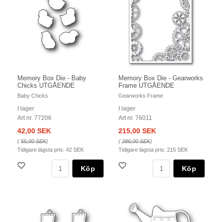
Memory Box Die - Baby
Memory Box Die - Gearworks
Chicks UTGÅENDE
Frame UTGÅENDE
Baby Chicks
Gearworks Frame
I lager
I lager
Art nr. 77206
Art nr. 76011
42,00 SEK
215,00 SEK
(
55,00 SEK
)
(
286,00 SEK
)
Tidigare lägsta pris:
42 SEK
Tidigare lägsta pris:
215 SEK
Köp
Köp