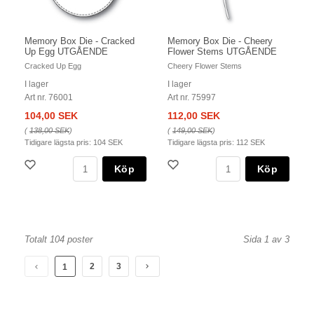
Memory Box Die - Cracked
Memory Box Die - Cheery
Up Egg UTGÅENDE
Flower Stems UTGÅENDE
Cracked Up Egg
Cheery Flower Stems
I lager
I lager
Art nr. 76001
Art nr. 75997
104,00 SEK
112,00 SEK
(
138,00 SEK
)
(
149,00 SEK
)
Tidigare lägsta pris:
104 SEK
Tidigare lägsta pris:
112 SEK
Köp
Köp
Totalt 104 poster
Sida 1 av 3
2
3
1