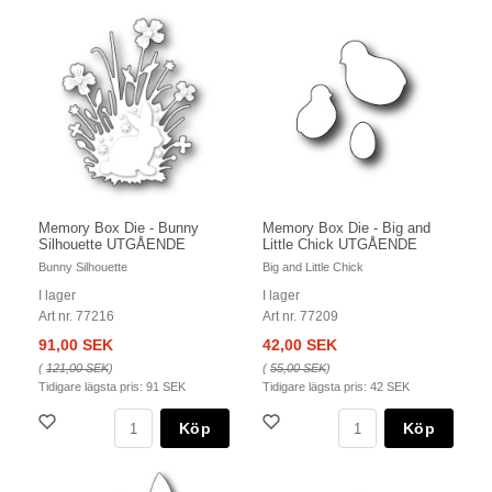
Memory Box Die - Bunny
Memory Box Die - Big and
Silhouette UTGÅENDE
Little Chick UTGÅENDE
Bunny Silhouette
Big and Little Chick
I lager
I lager
Art nr. 77216
Art nr. 77209
91,00 SEK
42,00 SEK
(
121,00 SEK
)
(
55,00 SEK
)
Tidigare lägsta pris:
91 SEK
Tidigare lägsta pris:
42 SEK
Köp
Köp