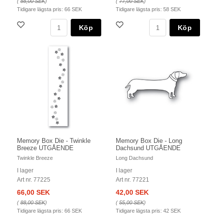
(
88,00 SEK
)
(
77,00 SEK
)
Tidigare lägsta pris:
66 SEK
Tidigare lägsta pris:
58 SEK
Köp
Köp
Memory Box Die - Twinkle
Memory Box Die - Long
Breeze UTGÅENDE
Dachsund UTGÅENDE
Twinkle Breeze
Long Dachsund
I lager
I lager
Art nr. 77225
Art nr. 77221
66,00 SEK
42,00 SEK
(
88,00 SEK
)
(
55,00 SEK
)
Tidigare lägsta pris:
66 SEK
Tidigare lägsta pris:
42 SEK