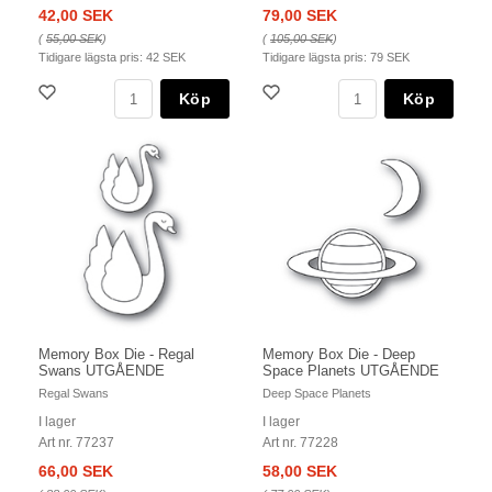
42,00 SEK
79,00 SEK
(
55,00 SEK
)
(
105,00 SEK
)
Tidigare lägsta pris:
42 SEK
Tidigare lägsta pris:
79 SEK
Köp
Köp
Memory Box Die - Regal
Memory Box Die - Deep
Swans UTGÅENDE
Space Planets UTGÅENDE
Regal Swans
Deep Space Planets
I lager
I lager
Art nr. 77237
Art nr. 77228
66,00 SEK
58,00 SEK