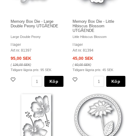
Memory Box Die - Large
Memory Box Die - Little
Double Peony UTGÅENDE
Hibiscus Blossom
UTGÅENDE
Large Double Peony
Little Hibiscus Blossom
I lager
I lager
Art nr. 81397
Art nr. 81394
95,00 SEK
45,00 SEK
(
126,00 SEK
)
(
60,00 SEK
)
Tidigare lägsta pris:
95 SEK
Tidigare lägsta pris:
45 SEK
Köp
Köp