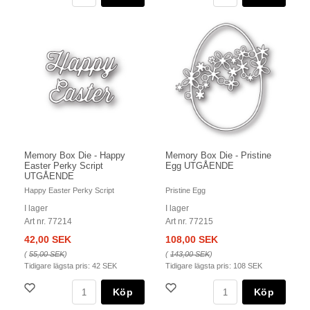
Memory Box Die - Happy
Memory Box Die - Pristine
Easter Perky Script
Egg UTGÅENDE
UTGÅENDE
Happy Easter Perky Script
Pristine Egg
I lager
I lager
Art nr. 77214
Art nr. 77215
42,00 SEK
108,00 SEK
(
55,00 SEK
)
(
143,00 SEK
)
Tidigare lägsta pris:
42 SEK
Tidigare lägsta pris:
108 SEK
Köp
Köp