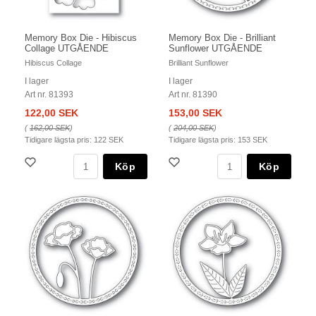
Memory Box Die - Hibiscus
Memory Box Die - Brilliant
Collage UTGÅENDE
Sunflower UTGÅENDE
Hibiscus Collage
Brilliant Sunflower
I lager
I lager
Art nr. 81393
Art nr. 81390
122,00 SEK
153,00 SEK
(
162,00 SEK
)
(
204,00 SEK
)
Tidigare lägsta pris:
122 SEK
Tidigare lägsta pris:
153 SEK
Köp
Köp