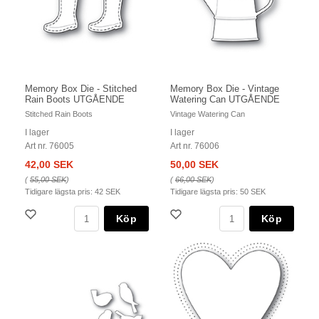
Memory Box Die - Stitched
Memory Box Die - Vintage
Rain Boots UTGÅENDE
Watering Can UTGÅENDE
Stitched Rain Boots
Vintage Watering Can
I lager
I lager
Art nr. 76005
Art nr. 76006
42,00 SEK
50,00 SEK
(
55,00 SEK
)
(
66,00 SEK
)
Tidigare lägsta pris:
42 SEK
Tidigare lägsta pris:
50 SEK
Köp
Köp