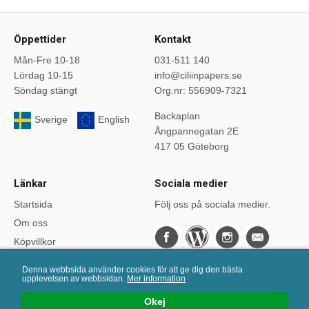
Öppettider
Kontakt
Mån-Fre 10-18
031-511 140
Lördag 10-15
info@ciliinpapers.se
Söndag stängt
Org.nr: 556909-7321
Backaplan
Sverige
English
Ångpannegatan 2E
417 05 Göteborg
Länkar
Sociala medier
Startsida
Följ oss på sociala medier.
Om oss
Köpvillkor
Bloggen
Denna webbsida använder cookies för att ge dig den bästa
Kurser
upplevelsen av webbsidan.
Mer information
Önskelistan
Okej