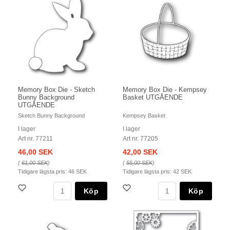
Memory Box Die - Sketch
Memory Box Die - Kempsey
Bunny Background
Basket UTGÅENDE
UTGÅENDE
Sketch Bunny Background
Kempsey Basket
I lager
I lager
Art nr. 77211
Art nr. 77205
46,00 SEK
42,00 SEK
(
61,00 SEK
)
(
55,00 SEK
)
Tidigare lägsta pris:
46 SEK
Tidigare lägsta pris:
42 SEK
Köp
Köp