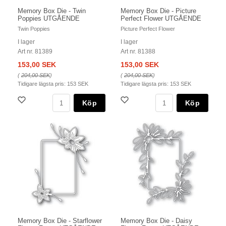
Memory Box Die - Twin
Memory Box Die - Picture
Poppies UTGÅENDE
Perfect Flower UTGÅENDE
Twin Poppies
Picture Perfect Flower
I lager
I lager
Art nr. 81389
Art nr. 81388
153,00 SEK
153,00 SEK
(
204,00 SEK
)
(
204,00 SEK
)
Tidigare lägsta pris:
153 SEK
Tidigare lägsta pris:
153 SEK
Köp
Köp
Memory Box Die - Starflower
Memory Box Die - Daisy