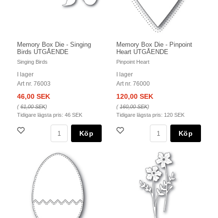
Memory Box Die - Singing
Memory Box Die - Pinpoint
Birds UTGÅENDE
Heart UTGÅENDE
Singing Birds
Pinpoint Heart
I lager
I lager
Art nr. 76003
Art nr. 76000
46,00 SEK
120,00 SEK
(
61,00 SEK
)
(
160,00 SEK
)
Tidigare lägsta pris:
46 SEK
Tidigare lägsta pris:
120 SEK
Köp
Köp