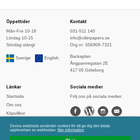
Öppettider
Kontakt
Mån-Fre 10-18
031-511 140
Lördag 10-15
info@ciliinpapers.se
Söndag stängt
Org.nr: 556909-7321
Backaplan
Sverige
English
Ångpannegatan 2E
417 05 Göteborg
Länkar
Sociala medier
Startsida
Följ oss på sociala medier.
Om oss
Köpvillkor
Bloggen
Denna webbsida använder cookies för att ge dig den bästa
Kurser
upplevelsen av webbsidan.
Mer information
Önskelistan