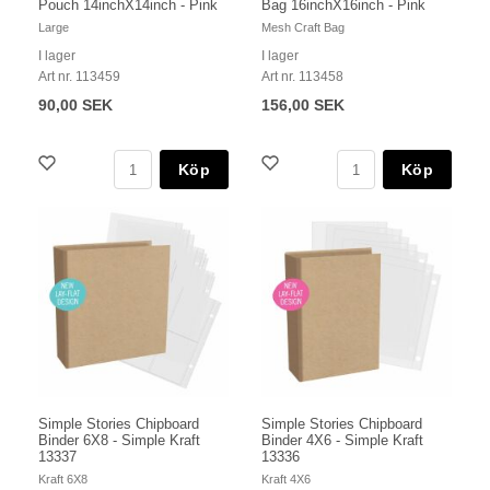
Pouch 14inchX14inch - Pink
Bag 16inchX16inch - Pink
Large
Mesh Craft Bag
I lager
I lager
Art nr. 113459
Art nr. 113458
90,00 SEK
156,00 SEK
Köp
Köp
Simple Stories Chipboard
Simple Stories Chipboard
Binder 6X8 - Simple Kraft
Binder 4X6 - Simple Kraft
13337
13336
Kraft 6X8
Kraft 4X6