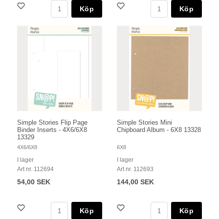
Köp
Köp
Simple Stories Flip Page
Simple Stories Mini
Binder Inserts - 4X6/6X8
Chipboard Album - 6X8 13328
13329
4X6/6X8
6X8
I lager
I lager
Art nr. 112694
Art nr. 112693
54,00 SEK
144,00 SEK
Köp
Köp