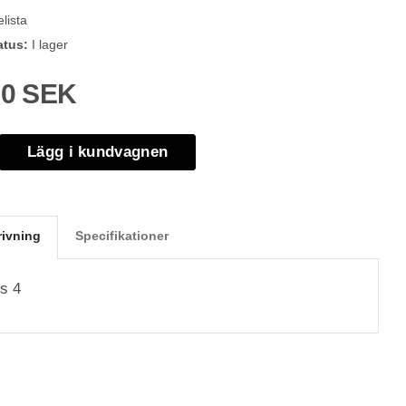
lista
atus:
I lager
00 SEK
Lägg i kundvagnen
rivning
Specifikationer
ds 4