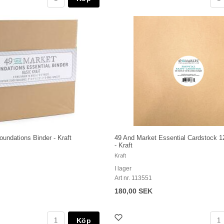
undations Binder - Kraft
49 And Market Essential Cardstock 
- Kraft
Kraft
I lager
Art nr. 113551
180,00 SEK
Köp