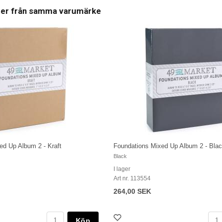
ter från samma varumärke
ed Up Album 2 - Kraft
Foundations Mixed Up Album 2 - Bla
Black
I lager
Art nr. 113554
264,00 SEK
Köp