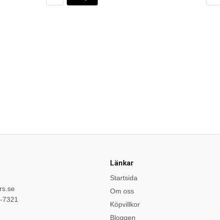
Länkar
Startsida
rs.se
Om oss
9-7321
Köpvillkor
Bloggen