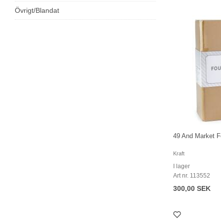
Övrigt/Blandat
49 And Market Fo
Kraft
I lager
Art nr. 113552
300,00 SEK