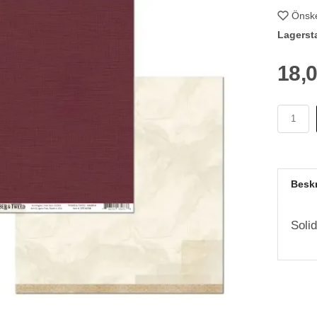
Önske
Lagerst
18,
Besk
Soli