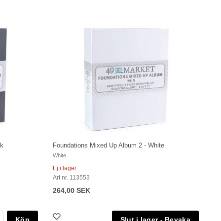
ck
Foundations Mixed Up Album 2 - White
White
Ej i lager
Art nr. 113553
264,00 SEK
Köp