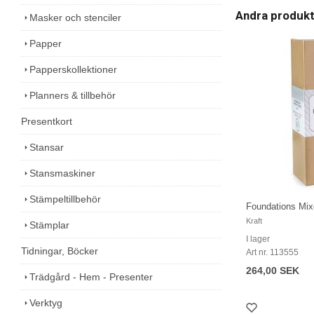
Andra produk
Masker och stenciler
Papper
Papperskollektioner
Planners & tillbehör
Presentkort
Stansar
Stansmaskiner
Stämpeltillbehör
Foundations Mix
Kraft
Stämplar
I lager
Tidningar, Böcker
Art nr. 113555
264,00 SEK
Trädgård - Hem - Presenter
Verktyg