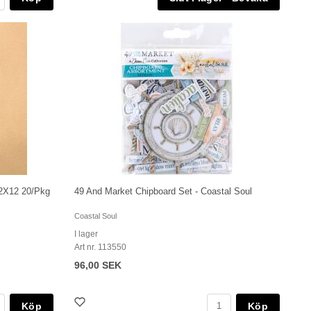
12X12 20/Pkg
49 And Market Chipboard Set - Coastal Soul
Coastal Soul
I lager
Art nr. 113550
96,00 SEK
Köp
Köp