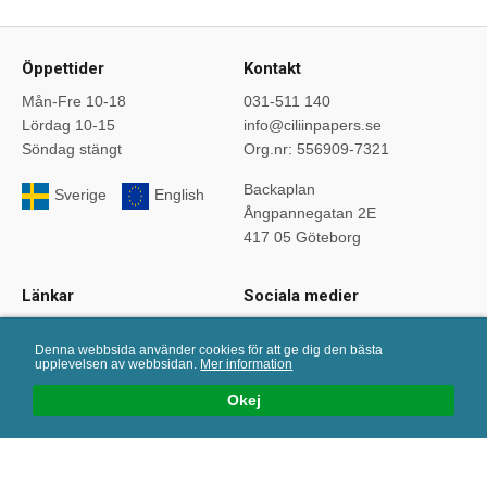
Öppettider
Kontakt
Mån-Fre 10-18
031-511 140
Lördag 10-15
info@ciliinpapers.se
Söndag stängt
Org.nr: 556909-7321
Backaplan
Sverige
English
Ångpannegatan 2E
417 05 Göteborg
Länkar
Sociala medier
Startsida
Följ oss på sociala medier.
Denna webbsida använder cookies för att ge dig den bästa
Om oss
upplevelsen av webbsidan.
Mer information
Köpvillkor
Okej
Bloggen
Kurser
Önskelistan