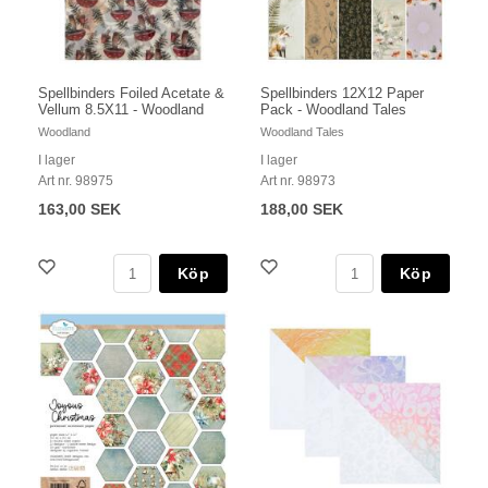
Spellbinders Foiled Acetate &
Spellbinders 12X12 Paper
Vellum 8.5X11 - Woodland
Pack - Woodland Tales
Woodland
Woodland Tales
I lager
I lager
Art nr. 98975
Art nr. 98973
163,00 SEK
188,00 SEK
Köp
Köp