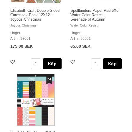
Elizabeth Craft Double-Sided
Spellbinders Paper Pad 6X6
Cardstock Pack 12X12 -
Water Color Resist -
Joyous Christmas
Serenade of Autumn
Joyous Christmas
Water Color Resist
I lager
I lager
Art nr. 98001
Art nr. 96051
175,00 SEK
65,00 SEK
Köp
Köp