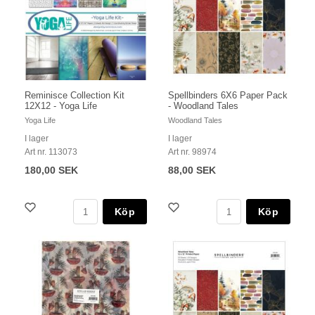
Reminisce Collection Kit
Spellbinders 6X6 Paper Pack
12X12 - Yoga Life
- Woodland Tales
Yoga Life
Woodland Tales
I lager
I lager
Art nr. 113073
Art nr. 98974
180,00 SEK
88,00 SEK
Köp
Köp