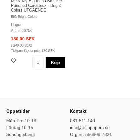
Me & My Big Ideas BIG Pre-
Punched Cardstock - Bright
Colors UTGÅENDE
BIG Bright Colors
I lager
Art nr. 66756
180,00 SEK
(
240,00 SEK
)
Tidigare lägsta pris:
180 SEK
Köp
Öppettider
Kontakt
Mån-Fre 10-18
031-511 140
Lördag 10-15
info@ciliinpapers.se
Söndag stängt
Org.nr: 556909-7321