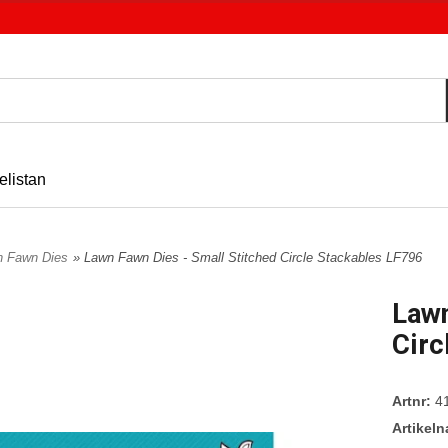
elistan
n Fawn Dies
» Lawn Fawn Dies - Small Stitched Circle Stackables LF796
Lawn
Circ
Artnr:
4
Artikel