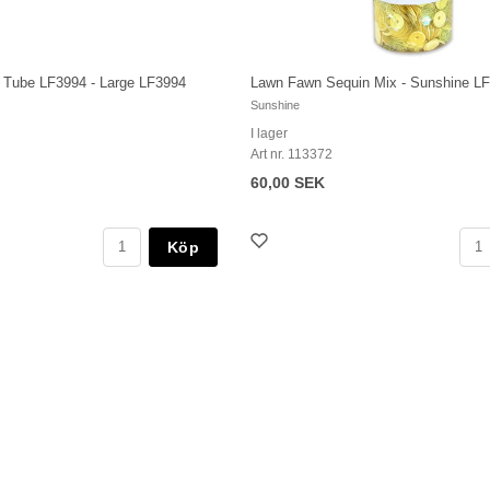
 Tube LF3994 - Large LF3994
Lawn Fawn Sequin Mix - Sunshine L
Sunshine
I lager
Art nr. 113372
60,00 SEK
Köp