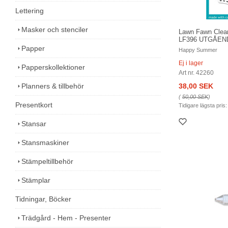
Lettering
Masker och stenciler
Lawn Fawn Clea
LF396 UTGÅEN
Papper
Happy Summer
Ej i lager
Papperskollektioner
Art nr. 42260
Planners & tillbehör
38,00 SEK
(
50,00 SEK
)
Presentkort
Tidigare lägsta pris
Stansar
Stansmaskiner
Stämpeltillbehör
Stämplar
Tidningar, Böcker
Trädgård - Hem - Presenter