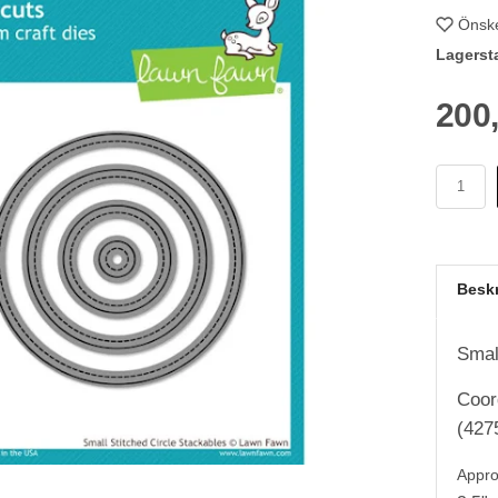
Önske
Lagerst
200
Besk
Smal
Coor
(427
Appro