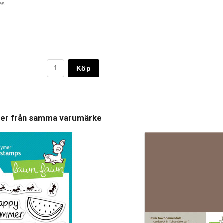
les
Köp
ter från samma varumärke