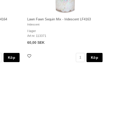
F4164
Lawn Fawn Sequin Mix - Iridescent LF4163
Iridescent
I lager
Art nr. 113371
60,00 SEK
Köp
Köp