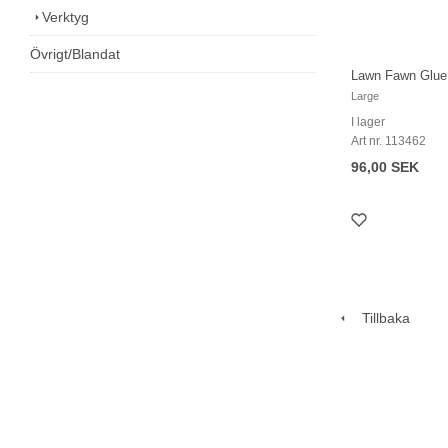
Verktyg
Övrigt/Blandat
Lawn Fawn Glue
Large
I lager
Art nr. 113462
96,00 SEK
Tillbaka