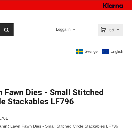
Logga in
(0)
Sverige
English
 Fawn Dies - Small Stitched
le Stackables LF796
1701
namn:
Lawn Fawn Dies - Small Stitched Circle Stackables LF796