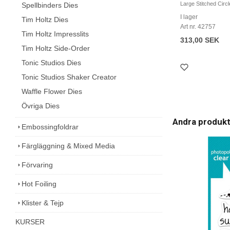
Large Stitched Circ
Spellbinders Dies
I lager
Tim Holtz Dies
Art nr. 42757
Tim Holtz Impresslits
313,00 SEK
Tim Holtz Side-Order
Tonic Studios Dies
Tonic Studios Shaker Creator
Waffle Flower Dies
Övriga Dies
Andra produk
Embossingfoldrar
Färgläggning & Mixed Media
Förvaring
Hot Foiling
Klister & Tejp
KURSER