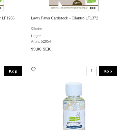
r LF1936
Lawn Fawn Cardstock - Cilantro LF1372
Cilantro
I lager
Art nr. 52854
99,00 SEK
Köp
Köp