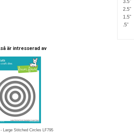
3.5"
2.5"
1.5"
.5"
så är intresserad av
- Large Stitched Circles LF795