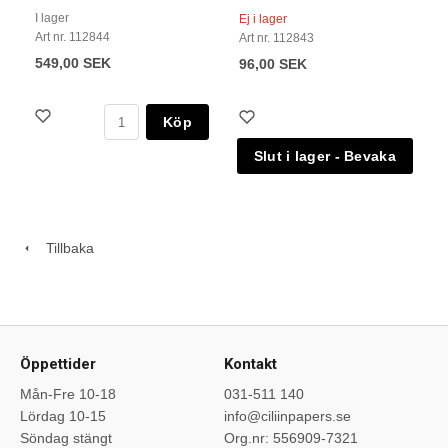
I lager
Ej i lager
Art nr. 112844
Art nr. 112843
549,00 SEK
96,00 SEK
Köp
Tillbaka
Öppettider
Kontakt
Mån-Fre 10-18
031-511 140
Lördag 10-15
info@ciliinpapers.se
Söndag stängt
Org.nr: 556909-7321