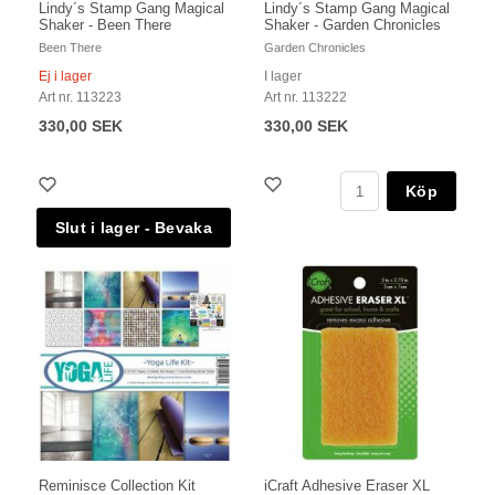
Lindy´s Stamp Gang Magical
Lindy´s Stamp Gang Magical
Shaker - Been There
Shaker - Garden Chronicles
Been There
Garden Chronicles
Ej i lager
I lager
Art nr. 113223
Art nr. 113222
330,00 SEK
330,00 SEK
Köp
Reminisce Collection Kit
iCraft Adhesive Eraser XL