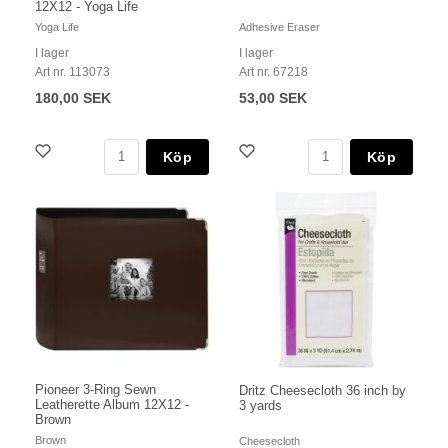
12X12 - Yoga Life
Yoga Life
Adhesive Eraser
I lager
I lager
Art nr. 113073
Art nr. 67218
180,00 SEK
53,00 SEK
Köp
Köp
Pioneer 3-Ring Sewn
Dritz Cheesecloth 36 inch by
Leatherette Album 12X12 -
3 yards
Brown
Brown
Cheesecloth