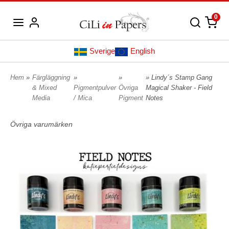
0
Sverige
English
Hem
»
Färgläggning
»
»
» Lindy´s Stamp Gang
& Mixed
Pigmentpulver
Övriga
Magical Shaker - Field
Media
/ Mica
Pigment
Notes
Övriga varumärken