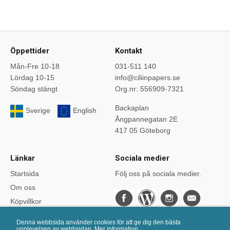
Öppettider
Kontakt
Mån-Fre 10-18
031-511 140
Lördag 10-15
info@ciliinpapers.se
Söndag stängt
Org.nr: 556909-7321
Backaplan
Sverige
English
Ångpannegatan 2E
417 05 Göteborg
Länkar
Sociala medier
Startsida
Följ oss på sociala medier.
Om oss
Köpvillkor
Bloggen
Denna webbsida använder cookies för att ge dig den bästa
Kurser
upplevelsen av webbsidan.
Mer information