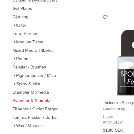
Gel Plates
Gjutning
Kritor
Lera, Formar
Medium/Paste
Mixed Media Tillbehör
Pennor
Penslar / Brushes
Pigmentpulver / Mica
Spray & Mist
Stämplar Mixmedia
Svampar & Stompfar
Tsukineko Spong
Tillbehör / Övrigt Färger
Daubers 3/Pkg
I lager
Tomma Flaskor / Burkar
Art nr. 14224
Wax / Mousse
51,00 SEK