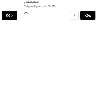
(
39,00 SEK
)
Tidigare lägsta pris:
30 SEK
Köp
Köp