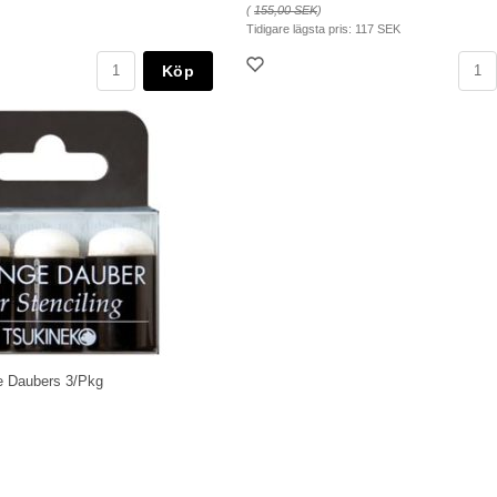
(
155,00 SEK
)
Tidigare lägsta pris:
117 SEK
Köp
e Daubers 3/Pkg