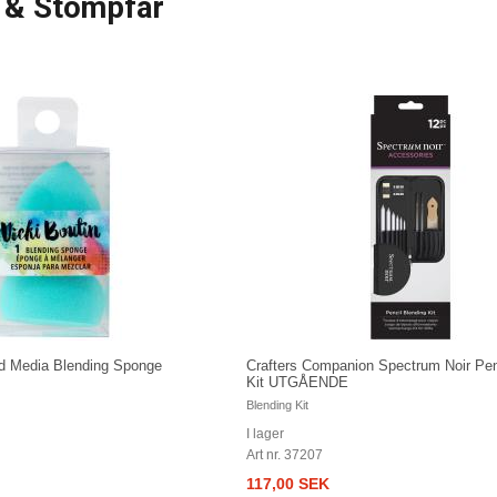
 & Stompfar
ed Media Blending Sponge
Crafters Companion Spectrum Noir Pen
Kit UTGÅENDE
Blending Kit
I lager
Art nr. 37207
117,00 SEK