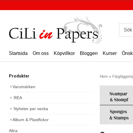
Startsida
Om oss
Köpvillkor
Bloggen
Kurser
Önsk
Produkter
Hem
»
Färgläggni
Varumärken
REA
Nyheter per vecka
Album & Plastfickor
Altra