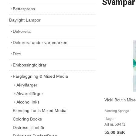
Svampar
Betterpress
Daylight Lampor
Dekorera
Dekorera under varumärken
Dies
Embossingfoldrar
Färgläggning & Mixed Media
Akrylfärger
Akvarellfärger
Vicki Boutin Mix
Alcohol Inks
Blending Tools Mixed Media
Blending Sponge
Coloring Books
I lager
Art nr. 50471
Distress tillbehör
55,00 SEK
Dylusions Dyalog/Dyary