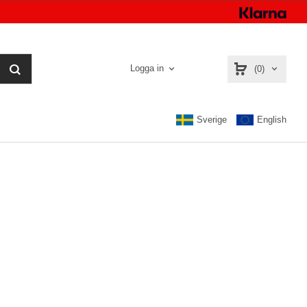
Logga in
(0)
Sverige
English