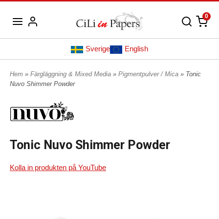
0
Sverige
English
Hem
»
Färgläggning & Mixed Media
»
Pigmentpulver / Mica
» Tonic
Nuvo Shimmer Powder
Tonic Nuvo Shimmer Powder
Kolla in produkten på YouTube