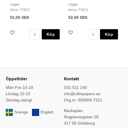
I lager
I lager
Art nr. 77872
Art nr. 77871
52,00 SEK
52,00 SEK
Köp
Köp
Öppettider
Kontakt
Mån-Fre 10-18
031-511 140
Lördag 10-15
info@ciliinpapers.se
Söndag stängt
Org.nr: 556909-7321
Backaplan
Sverige
English
Ångpannegatan 2E
417 05 Göteborg