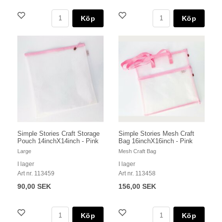
Köp
Köp
Simple Stories Craft Storage
Simple Stories Mesh Craft
Pouch 14inchX14inch - Pink
Bag 16inchX16inch - Pink
Large
Mesh Craft Bag
I lager
I lager
Art nr. 113459
Art nr. 113458
90,00 SEK
156,00 SEK
Köp
Köp