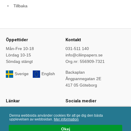
Tillbaka
Öppettider
Kontakt
Mån-Fre 10-18
031-511 140
Lördag 10-15
info@ciliinpapers.se
Söndag stängt
Org.nr: 556909-7321
Backaplan
Sverige
English
Ångpannegatan 2E
417 05 Göteborg
Länkar
Sociala medier
Startsida
Följ oss på sociala medier.
Denna webbsida använder cookies för att ge dig den bästa
Om oss
upplevelsen av webbsidan.
Mer information
Köpvillkor
Okej