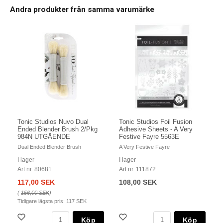
Andra produkter från samma varumärke
Tonic Studios Nuvo Dual
Tonic Studios Foil Fusion
Ended Blender Brush 2/Pkg
Adhesive Sheets - A Very
984N UTGÅENDE
Festive Fayre 5563E
Dual Ended Blender Brush
A Very Festive Fayre
I lager
I lager
Art nr. 80681
Art nr. 111872
117,00 SEK
108,00 SEK
(
156,00 SEK
)
Tidigare lägsta pris:
117 SEK
Köp
Köp