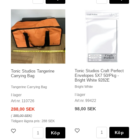
Tonic Studios Craft Perfect
Tonic Studios Tangerine
Envelopes 5X7 50/Pkg -
Carrying Bag
Bright White 9282E
Bright White
Tangerine Carrying Bag
I lager
I lager
Art nr. 99422
Art nr. 110726
98,00 SEK
288,00 SEK
(
385,00 SEK
)
Tidigare lägsta pris:
288 SEK
Köp
Köp