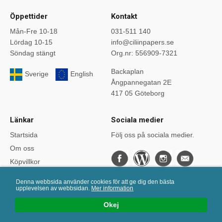
Öppettider
Kontakt
Mån-Fre 10-18
031-511 140
Lördag 10-15
info@ciliinpapers.se
Söndag stängt
Org.nr: 556909-7321
Backaplan
Sverige
English
Ångpannegatan 2E
417 05 Göteborg
Länkar
Sociala medier
Startsida
Följ oss på sociala medier.
Om oss
Köpvillkor
Bloggen
Denna webbsida använder cookies för att ge dig den bästa
Kurser
upplevelsen av webbsidan.
Mer information
Önskelistan
Okej