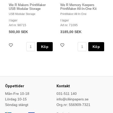
We R Makers PrintMaker
We R Memory Keepers
USB Modular Storage
PrintMaker All-In-One Kit
USB Modular Storage
PrintMaker All-In-One
I lager
I lager
Art nr. 98715
Art nr. 71095
500,00 SEK
3185,00 SEK
Köp
Köp
Öppettider
Kontakt
Mån-Fre 10-18
031-511 140
Lördag 10-15
info@ciliinpapers.se
Söndag stängt
Org.nr: 556909-7321