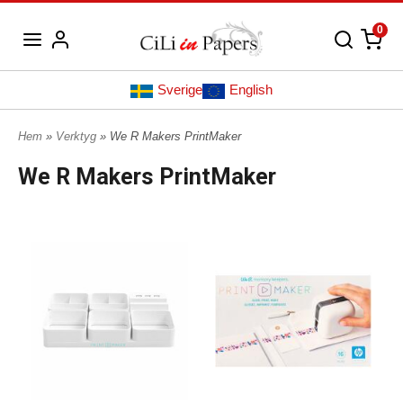
0
Sverige
English
Hem
»
Verktyg
» We R Makers PrintMaker
We R Makers PrintMaker