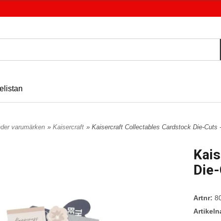
elistan
nder varumärken
»
Kaisercraft
» Kaisercraft Collectables Cardstock Die-Cuts 
Kais
Die-
Artnr:
8
Artikel