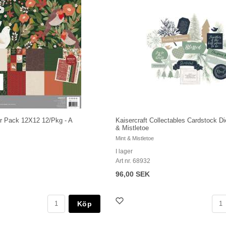
er Pack 12X12 12/Pkg - A
Kaisercraft Collectables Cardstock Di
& Mistletoe
Mint & Mistletoe
I lager
Art nr. 68932
96,00 SEK
Köp