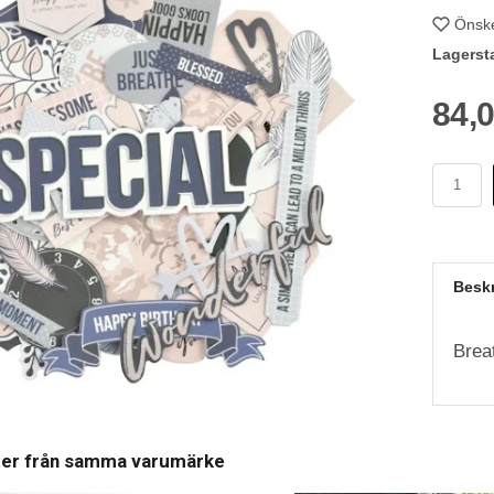
Önske
Lagerst
84,
Besk
Brea
ter från samma varumärke