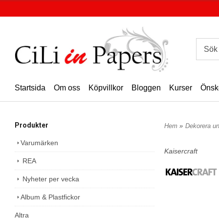
Startsida
Om oss
Köpvillkor
Bloggen
Kurser
Önsk
Produkter
Hem
»
Dekorera u
Varumärken
Kaisercraft
REA
Nyheter per vecka
Album & Plastfickor
Altra