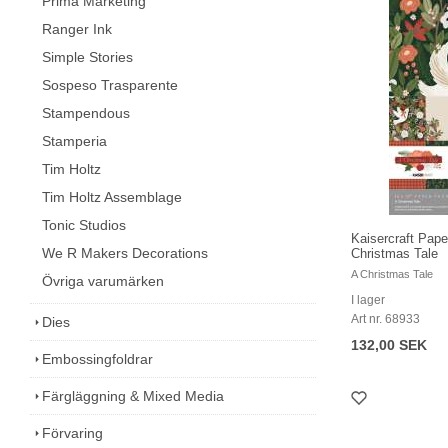
Prima Marketing
Ranger Ink
Simple Stories
Sospeso Trasparente
Stampendous
Stamperia
Tim Holtz
Tim Holtz Assemblage
Tonic Studios
Kaisercraft Pap
We R Makers Decorations
Christmas Tale
A Christmas Tale
Övriga varumärken
I lager
Art nr. 68933
Dies
132,00 SEK
Embossingfoldrar
Färgläggning & Mixed Media
Förvaring