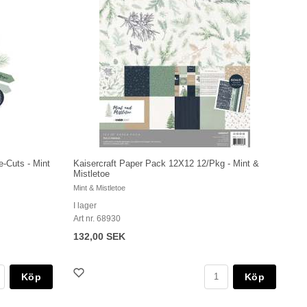
e-Cuts - Mint
Kaisercraft Paper Pack 12X12 12/Pkg - Mint &
Mistletoe
Mint & Mistletoe
I lager
Art nr. 68930
132,00 SEK
Köp
Köp