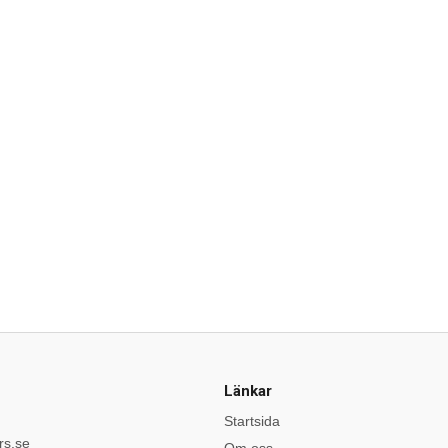
Länkar
Startsida
rs.se