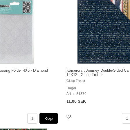
ossing Folder 4X6 - Diamond
Kaisercraft Journey Double-Sided Ca
12X12 - Globe Trotter
Globe Trotter
I lager
Art nr. 81370
11,00 SEK
Köp