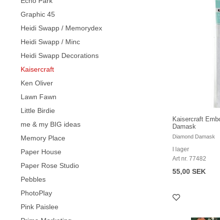
Echo Park
Graphic 45
Heidi Swapp / Memorydex
Heidi Swapp / Minc
Heidi Swapp Decorations
Kaisercraft
Ken Oliver
Lawn Fawn
Little Birdie
Kaisercraft Emb
me & my BIG ideas
Damask
Diamond Damask
Memory Place
I lager
Paper House
Art nr. 77482
Paper Rose Studio
55,00 SEK
Pebbles
PhotoPlay
Pink Paislee