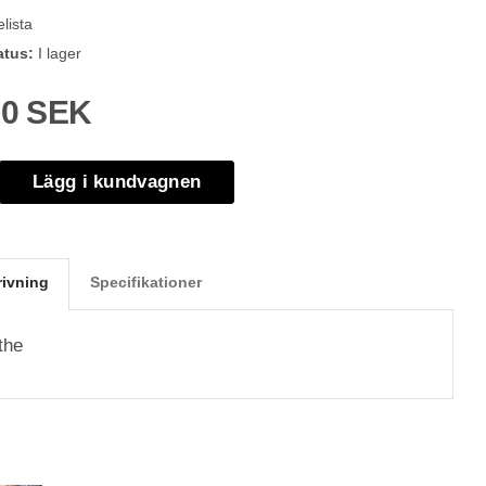
lista
atus:
I lager
00 SEK
Lägg i kundvagnen
rivning
Specifikationer
the