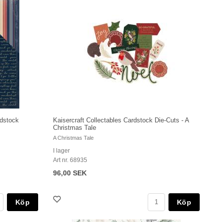
rdstock
Kaisercraft Collectables Cardstock Die-Cuts - A
Christmas Tale
A Christmas Tale
I lager
Art nr. 68935
96,00 SEK
Köp
Köp