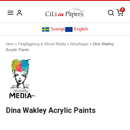
0
Sverige
English
Hem
»
Färgläggning & Mixed Media
»
Akrylfärger
» Dina Wakley
Acrylic Paints
Dina Wakley Acrylic Paints