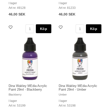
I lager
I lager
Art nr. 49128
Art nr. 81233
46,00 SEK
46,00 SEK
Köp
Köp
Dina Wakley MEdia Acrylic
Dina Wakley MEdia Acrylic
Paint 29ml - Blackberry
Paint 29ml - Umber
Blackberry
Umber
I lager
I lager
Art nr. 53199
Art nr. 53198