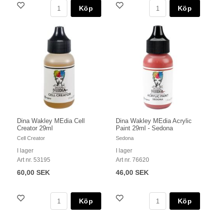
Köp
Köp
Dina Wakley MEdia Cell
Dina Wakley MEdia Acrylic
Creator 29ml
Paint 29ml - Sedona
Cell Creator
Sedona
I lager
I lager
Art nr. 53195
Art nr. 76620
60,00 SEK
46,00 SEK
Köp
Köp