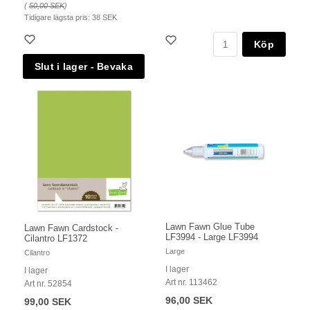
(
50,00 SEK
)
Tidigare lägsta pris:
38 SEK
Köp
Lawn Fawn Glue Tube
Lawn Fawn Cardstock -
LF3994 - Large LF3994
Cilantro LF1372
Large
Cilantro
I lager
I lager
Art nr. 113462
Art nr. 52854
96,00 SEK
99,00 SEK