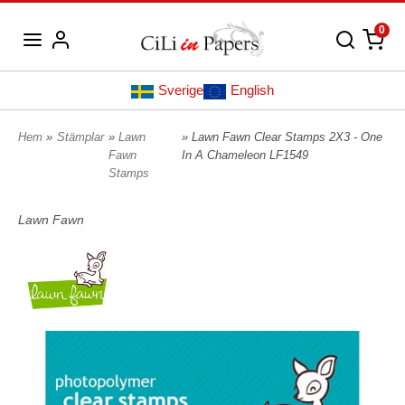
0
Sverige
English
Hem
»
Stämplar
»
Lawn
» Lawn Fawn Clear Stamps 2X3 - One
Fawn
In A Chameleon LF1549
Stamps
Lawn Fawn