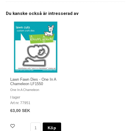
Du kanske också är intresserad av
Lawn Fawn Dies - One In A
Chameleon LF1550
One In A Chameleon
I lager
Art nr. 77951
63,00 SEK
Köp